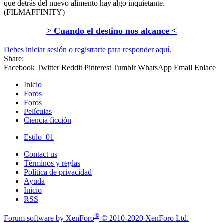
que detrás del nuevo alimento hay algo inquietante.
(FILMAFFINITY)
> Cuando el destino nos alcance <
Debes iniciar sesión o registrarte para responder aquí.
Share:
Facebook
Twitter
Reddit
Pinterest
Tumblr
WhatsApp
Email
Enlace
Inicio
Foros
Foros
Películas
Ciencia ficción
Estilo_01
Contact us
Términos y reglas
Política de privacidad
Ayuda
Inicio
RSS
®
Forum software by XenForo
© 2010-2020 XenForo Ltd.