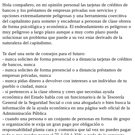
Hola compañero, en mi opinión personal las tarjetas de créditos de
bancos y los préstamos de empresas privadas son servicios y
opciones extremadamente peligrosas y una herramienta coercitiva
del capitalismo para someter y encadenar a personas de clase obrera
de forma psicológica y económica. El endeudamiento es peligroso o
muy peligroso a largo plazo aunque a muy corto plazo pueda
solucionar un problema que puede a su vez estar derivado de la
naturaleza del capitalismo.
Te daré una serie de consejos para el futuro:
- nunca solicites de forma presencial o a distancia tarjetas de créditos
de bancos, nunca
- nunca solicites de forma presencial o a distancia préstamos de
empresas privadas, nunca
- nunca pidas dinero a devolver con intereses a un individuo de tu
pueblo o ciudad, nunca
- si perteneces a la clase obrera y crees que necesitas ayuda
económica del Estado habla con un funcionario/a de la Tesorería
General de la Seguridad Social o con una abogada/o o bien busca la
información de la ayuda económica en una página web oficial de la
Administración Pública
- cuando una persona o un conjunto de personas en forma de grupo
u organización te exija un gran pago por obligación o
responsabilidad planta cara y comunica que tal vez no puedes pagar
todo y que puedes pagar el 75 ó 50 ó 25% o nada de la supuesta