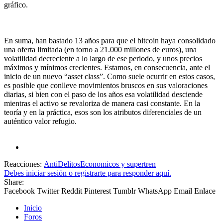
gráfico.
En suma, han bastado 13 años para que el bitcoin haya consolidado
una oferta limitada (en torno a 21.000 millones de euros), una
volatilidad decreciente a lo largo de ese periodo, y unos precios
máximos y mínimos crecientes. Estamos, en consecuencia, ante el
inicio de un nuevo “asset class”. Como suele ocurrir en estos casos,
es posible que conlleve movimientos bruscos en sus valoraciones
diarias, si bien con el paso de los años esa volatilidad desciende
mientras el activo se revaloriza de manera casi constante. En la
teoría y en la práctica, esos son los atributos diferenciales de un
auténtico valor refugio.
Reacciones:
AntiDelitosEconomicos
y
supertren
Debes iniciar sesión o registrarte para responder aquí.
Share:
Facebook
Twitter
Reddit
Pinterest
Tumblr
WhatsApp
Email
Enlace
Inicio
Foros