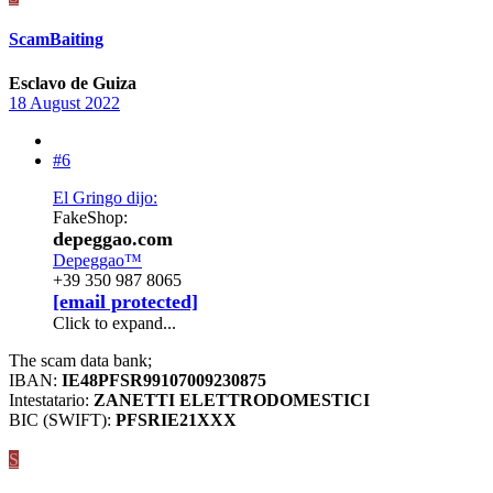
ScamBaiting
Esclavo de Guiza
18 August 2022
#6
El Gringo dijo:
FakeShop:
depeggao.com
Depeggao™
+39 350 987 8065
[email protected]
Click to expand...
The scam data bank;
IBAN:
IE48PFSR99107009230875
Intestatario:
ZANETTI ELETTRODOMESTICI
BIC (SWIFT):
PFSRIE21XXX
S