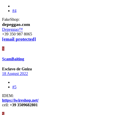
#4
FakeShop:
depeggao.com
Depeggao™
+39 350 987 8065
[email protected]
S
ScamBaiting
Esclavo de Guiza
18 August 2022
#5
IDEM:
https://iwireshop.net/
cell:
+39 3509682801
S