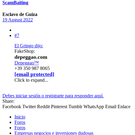
ScamBaiting
Esclavo de Guiza
19 August 2022
#7
El Gringo dijo:
FakeShop:
depeggao.com
Depeggao™
+39 350 987 8065
[email protected]
Click to expand...
Debes iniciar sesión o registrarte para responder aquí.
Share:
Facebook
Twitter
Reddit
Pinterest
Tumblr
WhatsApp
Email
Enlace
Inicio
Foros
Foros
Empresas negocios e inversiones dudosas