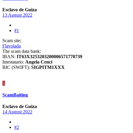
Esclavo de Guiza
13 August 2022
#1
Scam site;
Flavolada
The scam data bank:
IBAN:
IT63X3253203200006571770739
Intestatario:
Angela Cenci
BIC (SWIFT):
SIGPITM1XXX
S
ScamBaiting
Esclavo de Guiza
14 August 2022
#2