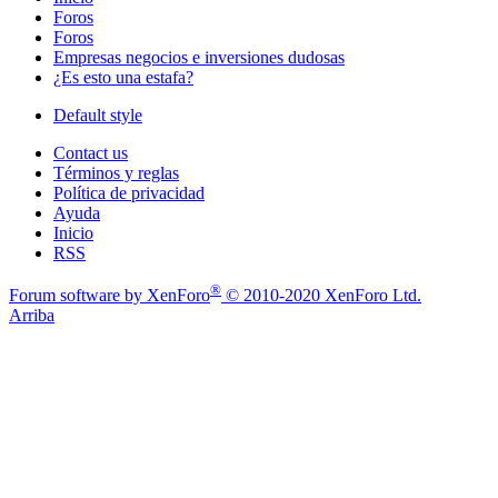
Foros
Foros
Empresas negocios e inversiones dudosas
¿Es esto una estafa?
Default style
Contact us
Términos y reglas
Política de privacidad
Ayuda
Inicio
RSS
®
Forum software by XenForo
© 2010-2020 XenForo Ltd.
Arriba