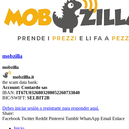
mobzilla
mobzilla
mobzillla.it
the scam data bank:
Account:
Contardo sas
IBAN:
IT67U0326803208052260733840
BIC/SWIFT:
SELBIT2B
Debes iniciar sesión o registrarte para responder aquí.
Share:
Facebook
Twitter
Reddit
Pinterest
Tumblr
WhatsApp
Email
Enlace
Inicio