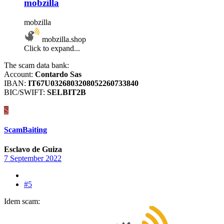
mobzilla
mobzilla
mobzilla.shop
Click to expand...
The scam data bank:
Account:
Contardo Sas
IBAN:
IT67U0326803208052260733840
BIC/SWIFT:
SELBIT2B
S
ScamBaiting
Esclavo de Guiza
7 September 2022
#5
Idem scam: