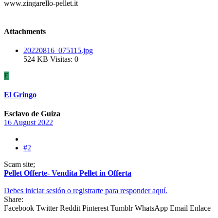
www.zingarello-pellet.it
Attachments
20220816_075115.jpg
524 KB
Visitas: 0
E
El Gringo
Esclavo de Guiza
16 August 2022
#2
Scam site;
Pellet Offerte- Vendita Pellet in Offerta
Debes iniciar sesión o registrarte para responder aquí.
Share:
Facebook
Twitter
Reddit
Pinterest
Tumblr
WhatsApp
Email
Enlace