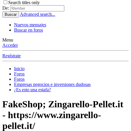
Search titles only
De:
Advanced search...
Buscar
Nuevos mensajes
Buscar en foros
Menu
Acceder
Regístrate
Inicio
Foros
Foros
Empresas negocios e inversiones dudosas
¿Es esto una estafa?
FakeShop; Zingarello-Pellet.it
- https://www.zingarello-
pellet.it/