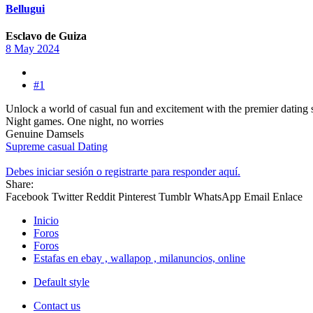
Bellugui
Esclavo de Guiza
8 May 2024
#1
Unlock a world of casual fun and excitement with the premier dating s
Night games. One night, no worries
Genuine Damsels
Supreme casual Dating
Debes iniciar sesión o registrarte para responder aquí.
Share:
Facebook
Twitter
Reddit
Pinterest
Tumblr
WhatsApp
Email
Enlace
Inicio
Foros
Foros
Estafas en ebay , wallapop , milanuncios, online
Default style
Contact us