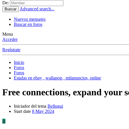
De:
Advanced search...
Buscar
Nuevos mensajes
Buscar en foros
Menu
Acceder
Regístrate
Inicio
Foros
Foros
Estafas en ebay , wallapop , milanuncios, online
Free connections, expand your so
Iniciador del tema
Bellugui
Start date
8 May 2024
B