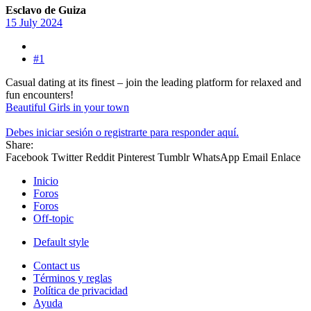
Esclavo de Guiza
15 July 2024
#1
Casual dating at its finest – join the leading platform for relaxed and
fun encounters!
Beautiful Girls in your town
Debes iniciar sesión o registrarte para responder aquí.
Share:
Facebook
Twitter
Reddit
Pinterest
Tumblr
WhatsApp
Email
Enlace
Inicio
Foros
Foros
Off-topic
Default style
Contact us
Términos y reglas
Política de privacidad
Ayuda