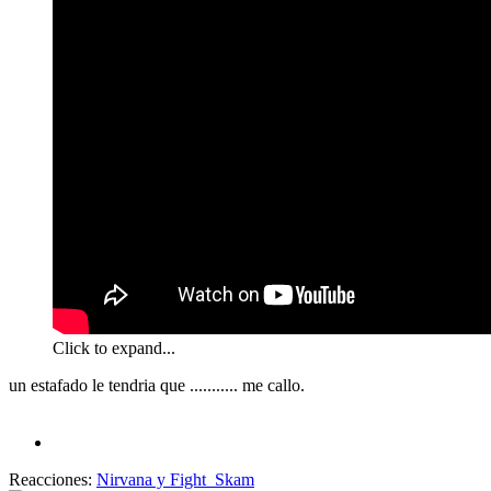
Click to expand...
un estafado le tendria que ........... me callo.
Reacciones:
Nirvana
y
Fight_Skam