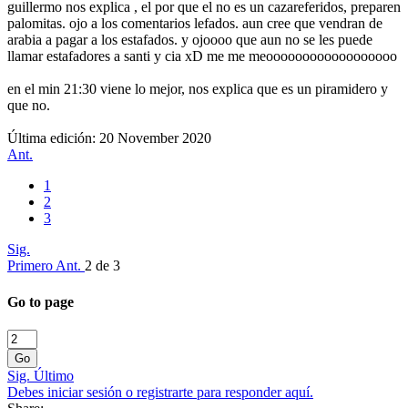
guillermo nos explica , el por que el no es un cazareferidos, preparen
palomitas. ojo a los comentarios lefados. aun cree que vendran de
arabia a pagar a los estafados. y ojoooo que aun no se les puede
llamar estafadores a santi y cia xD me me meoooooooooooooooooo
en el min 21:30 viene lo mejor, nos explica que es un piramidero y
que no.
Última edición:
20 November 2020
Ant.
1
2
3
Sig.
Primero
Ant.
2 de 3
Go to page
Go
Sig.
Último
Debes iniciar sesión o registrarte para responder aquí.