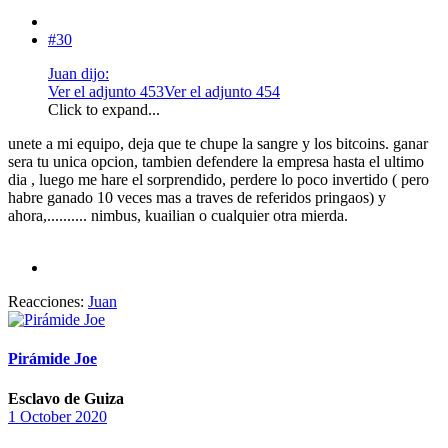
#30
Juan dijo:
Ver el adjunto 453
Ver el adjunto 454
Click to expand...
unete a mi equipo, deja que te chupe la sangre y los bitcoins. ganar
sera tu unica opcion, tambien defendere la empresa hasta el ultimo
dia , luego me hare el sorprendido, perdere lo poco invertido ( pero
habre ganado 10 veces mas a traves de referidos pringaos) y
ahora,.......... nimbus, kuailian o cualquier otra mierda.
Reacciones:
Juan
Pirámide Joe
Esclavo de Guiza
1 October 2020