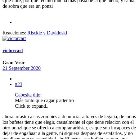
Que llore, por que recibio mucha mas pasta de la que metio, y sabia
de sobra que era un ponzi
Reacciones:
Risckie
y
Davidoski
victorcart
Gran Visir
21 September 2020
#23
Cabesita dijo:
Más tonto que cagar p'adentro
Click to expand...
ahora arrastra a sus zombies a denunciar a traves de legalia, de todos
los bufetes tiene que elegir, casualmente el que tiene relacion con el
otro ponzi que se ofrecio a comprar arbistar, es que son incapaces de
dejar de engañaar a la gente, ni siquiera despues de estafarlos, y no
me digan que es casualidad,. bufff justo , ese bufete, es que , me