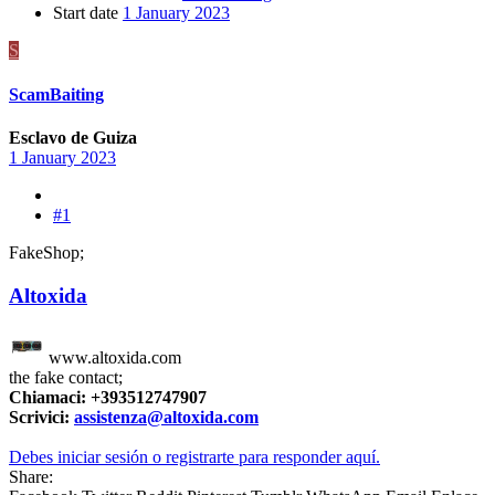
Start date
1 January 2023
S
ScamBaiting
Esclavo de Guiza
1 January 2023
#1
FakeShop;
Altoxida
www.altoxida.com
the fake contact;
Chiamaci: +393512747907
Scrivici:
assistenza@altoxida.com
Debes iniciar sesión o registrarte para responder aquí.
Share: