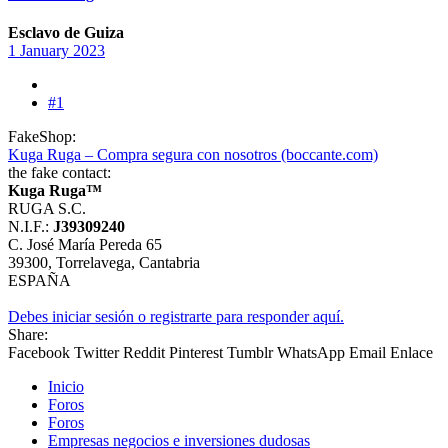
Esclavo de Guiza
1 January 2023
#1
FakeShop:
Kuga Ruga – Compra segura con nosotros (boccante.com)
the fake contact:
Kuga Ruga™
RUGA S.C.
N.I.F.:
J39309240
C. José María Pereda 65
39300, Torrelavega, Cantabria
ESPAÑA
Debes iniciar sesión o registrarte para responder aquí.
Share:
Facebook
Twitter
Reddit
Pinterest
Tumblr
WhatsApp
Email
Enlace
Inicio
Foros
Foros
Empresas negocios e inversiones dudosas