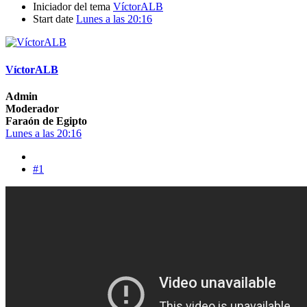
Iniciador del tema
VíctorALB
Start date
Lunes a las 20:16
VíctorALB
Admin
Moderador
Faraón de Egipto
Lunes a las 20:16
#1