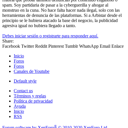
spam. Soy partidaria de pasar a la cyberguerilla y ahogar al
monstruo en la cuna. No hace falta hacer nada ilegal, solo con las
herramientas de denuncia de las plataformas. Si a Arbistar desde el
principio se le hubiera atacado la base del negocio, la publicidad
agresiva igual no hubiera llegado a tanto.
Debes iniciar sesión o registrarte para responder aquí.
Share:
Facebook
Twitter
Reddit
Pinterest
Tumblr
WhatsApp
Email
Enlace
Inicio
Foros
Foros
Canales de Youtube
Default style
Contact us
Términos y reglas
Política de privacidad
Ayuda
Inicio
RSS
®
Forum software by XenForo
© 2010-2020 XenForo Ltd.