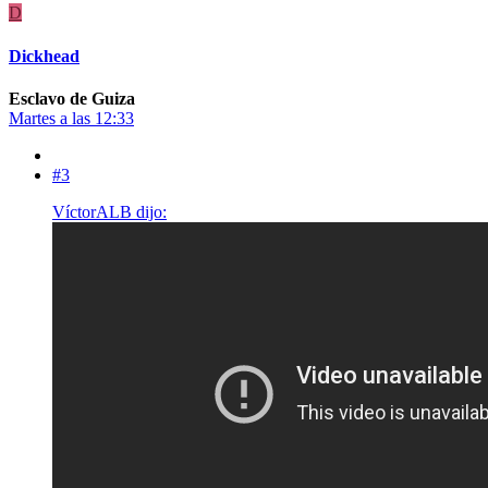
D
Dickhead
Esclavo de Guiza
Martes a las 12:33
#3
VíctorALB dijo: