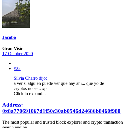
Jacobo
Gran Visir
17 October 2020
#22
Silvia Charro dijo:
a ver si alguien puede ver que hay ahi... que yo de
cryptos no se... xp
Click to expand...
Address:
0x8a770691067d1f50c30ab0546d24686b8460f980
The most popular and trusted block explorer and crypto transaction
search engine.