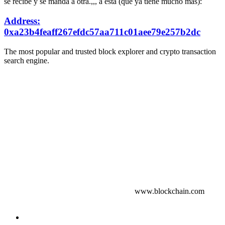
se recibe y se manda a otra.,,, a esta (que ya tiene mucho más):
Address:
0xa23b4feaff267efdc57aa711c01aee79e257b2dc
The most popular and trusted block explorer and crypto transaction
search engine.
www.blockchain.com