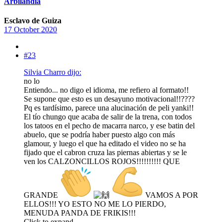
Arbilandia
Esclavo de Guiza
17 October 2020
#23
Silvia Charro dijo:
no lo
Entiendo... no digo el idioma, me refiero al formato!!
Se supone que esto es un desayuno motivacional!!????
Pq es tardísimo, parece una alucinación de peli yanki!!
El tío chungo que acaba de salir de la trena, con todos
los tatoos en el pecho de macarra narco, y ese batin del
abuelo, que se podría haber puesto algo con más
glamour, y luego el que ha editado el video no se ha
fijado que el cabron cruza las piernas abiertas y se le
ven los CALZONCILLOS ROJOS!!!!!!!!!! QUE
GRANDE
VAMOS A POR
ELLOS!!! YO ESTO NO ME LO PIERDO,
MENUDA PANDA DE FRIKIS!!!
Click to expand...