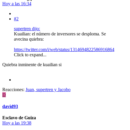
Hoy a las 16:34
#2
supertren dijo:
Kuailian: el número de inversores se desploma. Se
avecina quiebra:
https://twitter.com/i/web/status/1314694822586916864
Click to expand...
Quiebra inminente de kuailian si
Reacciones:
Juan
,
supertren
y
Jacobo
D
david93
Esclavo de Guiza
Hoy a las 19:38