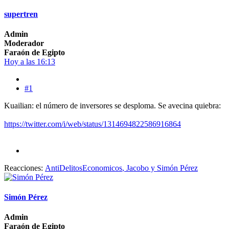
supertren
Admin
Moderador
Faraón de Egipto
Hoy a las 16:13
#1
Kuailian: el número de inversores se desploma. Se avecina quiebra:
https://twitter.com/i/web/status/1314694822586916864
Reacciones:
AntiDelitosEconomicos
,
Jacobo
y
Simón Pérez
Simón Pérez
Admin
Faraón de Egipto