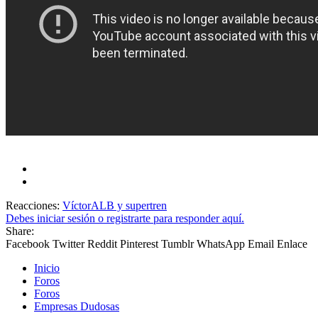
Reacciones:
VíctorALB
y
supertren
Debes iniciar sesión o registrarte para responder aquí.
Share:
Facebook
Twitter
Reddit
Pinterest
Tumblr
WhatsApp
Email
Enlace
Inicio
Foros
Foros
Empresas Dudosas