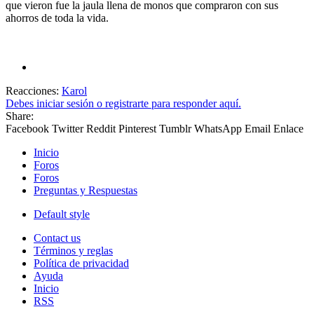
que vieron fue la jaula llena de monos que compraron con sus
ahorros de toda la vida.
Reacciones:
Karol
Debes iniciar sesión o registrarte para responder aquí.
Share:
Facebook
Twitter
Reddit
Pinterest
Tumblr
WhatsApp
Email
Enlace
Inicio
Foros
Foros
Preguntas y Respuestas
Default style
Contact us
Términos y reglas
Política de privacidad
Ayuda
Inicio
RSS