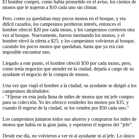
El hombre compró, como había prometido en el aviso, los cientos de
monos que le trajeron a $10 cada uno sin chistar.
Pero, como ya quedaban muy pocos monos en el bosque, y era
difícil cazarlos, los campesinos perdieron interés, entonces el
hombre ofreció $20 por cada mono, y los campesinos corrieron otra
vez al bosque. Nuevamente, fueron mermando los monos, y el
hombre elevó la oferta a $25, y los campesinos volvieron al bosque,
cazando los pocos monos que quedaban, hasta que ya era casi
imposible encontrar uno.
Llegado a este punto, el hombre ofreció $50 por cada mono, pero,
como tenía negocios que atender en la ciudad, dejaría a cargo de su
ayudante el negocio de la compra de monos.
Una vez que viajó el hombre a la ciudad, su ayudante se dirigió a los
campesinos diciéndoles:
- "Fíjense en esta jaula llena de miles de monos que mi jefe compro
para su colección. Yo les ofrezco venderles los monos por $35, y
cuando él regrese de la ciudad, se los venden por $50 cada uno."
Los campesinos juntaron todos sus ahorros y compraron los miles de
monos que había en la gran jaula, y esperaron el regreso del "jefe".
Desde ese día, no volvieron a ver ni al ayudante ni al jefe. Lo único