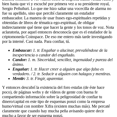
bien hasta que vi y escuché por primera vez a su presidente royal,
Sergio Peñuñuri. Lo que me hizo saltar una vocecilla de alarma no
fue su apellido, sino que percibí claramente un estafador
embaucador. La manera de usar frases ego-espirituales repetidas y
obtenidas de libros de tématica ego-espiritual, de obligar
indirectamente qué tiene que hacer la gente y los tonos de voz. Nota
aclaratoria, por aquel entonces desconocía que es el estafador de la
criptomoneda Coinspace. De eso me entero más tarde investigando
por la interné. Casi nada. Para confiar, tú.
Embaucar:
1. tr. Engañar o alucinar, prevaliéndose de la
inexperiencia o candor del engañado.
Candor:
1. m. Sinceridad, sencillez, ingenuidad y pureza del
ánimo.
Engañar:
1. tr. Hacer creer a alguien que algo falso es
verdadero. / 2. tr. Seducir a alguien con halagos y mentiras.
Mentir:
3. tr. Fingir, aparentar.
Y entonces descubrí la existencia del foro estafas (de éste hace
poco), de páginas webs y de vídeos de gente con buena fe
compartiendo información sobre la peligrosidad de confiar tu
dinero/capital en este tipo de esquemas ponzi como la empresa
humo/virtual con nombre Xifra (existen muchas más). Me percaté
claramente que cuando hay mucha peña avisando quiere decir
mucho a favor de ser esquema ponzi.