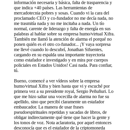
información necesaria y básica, falta de trasparencia y
que indica +40 países. Las herramientas de
mercadotecnia pobres y sosas. Cuando vi la cara del
proclamado CEO y co-fundador no me decía nada, no
me trasmitía nada y no me incitaba a nada. Un tío
normal, carente de liderazgo y falta de energía en sus
palabras al hablar sobre su empresa humo/virtual Xifra.
También me llamó la atención de alarma el porqué no
ponen quién es el otro co-funador... ¡Y vaya sorpresa
me llevé cuando lo descubrí, Jonathan Sifuentes,
cargando en su espalda una importante trayectoria
como estafador e investigado y en mira por cuerpos
policiales en Estados Unidos! Casi nada. Para confiar,
tú.
Bueno, comencé a ver vídeos sobre la empresa
humo/virtual Xifra y bien hasta que vi y escuché por
primera vez a su presidente royal, Sergio Peñuñuri. Lo
que me hizo saltar una vocecilla de alarma no fue su
apellido, sino que percibí claramente un estafador
embaucador. La manera de usar frases
pseudoespirituales repetidas y sacadas de libros, de
obligar indirectamente qué tiene que hacer la gente y
los tonos de voz. Nota aclaratoria, por aquel entonces
desconocía que es el estafador de la criptomoneda