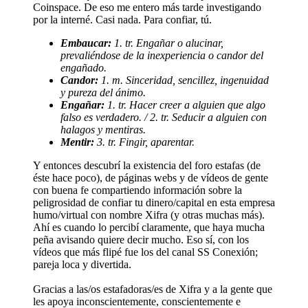
Coinspace. De eso me entero más tarde investigando
por la interné. Casi nada. Para confiar, tú.
Embaucar:
1. tr. Engañar o alucinar,
prevaliéndose de la inexperiencia o candor del
engañado.
Candor:
1. m. Sinceridad, sencillez, ingenuidad
y pureza del ánimo.
Engañar:
1. tr. Hacer creer a alguien que algo
falso es verdadero. / 2. tr. Seducir a alguien con
halagos y mentiras.
Mentir:
3. tr. Fingir, aparentar.
Y entonces descubrí la existencia del foro estafas (de
éste hace poco), de páginas webs y de vídeos de gente
con buena fe compartiendo información sobre la
peligrosidad de confiar tu dinero/capital en esta empresa
humo/virtual con nombre Xifra (y otras muchas más).
Ahí es cuando lo percibí claramente, que haya mucha
peña avisando quiere decir mucho. Eso sí, con los
vídeos que más flipé fue los del canal SS Conexión;
pareja loca y divertida.
Gracias a las/os estafadoras/es de Xifra y a la gente que
les apoya inconscientemente, conscientemente e