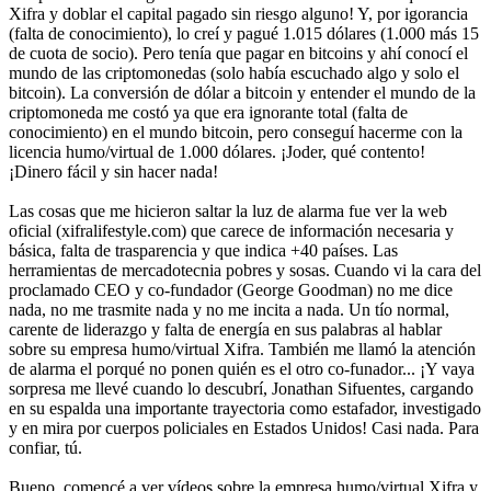
Xifra y doblar el capital pagado sin riesgo alguno! Y, por igorancia
(falta de conocimiento), lo creí y pagué 1.015 dólares (1.000 más 15
de cuota de socio). Pero tenía que pagar en bitcoins y ahí conocí el
mundo de las criptomonedas (solo había escuchado algo y solo el
bitcoin). La conversión de dólar a bitcoin y entender el mundo de la
criptomoneda me costó ya que era ignorante total (falta de
conocimiento) en el mundo bitcoin, pero conseguí hacerme con la
licencia humo/virtual de 1.000 dólares. ¡Joder, qué contento!
¡Dinero fácil y sin hacer nada!
Las cosas que me hicieron saltar la luz de alarma fue ver la web
oficial (xifralifestyle.com) que carece de información necesaria y
básica, falta de trasparencia y que indica +40 países. Las
herramientas de mercadotecnia pobres y sosas. Cuando vi la cara del
proclamado CEO y co-fundador (George Goodman) no me dice
nada, no me trasmite nada y no me incita a nada. Un tío normal,
carente de liderazgo y falta de energía en sus palabras al hablar
sobre su empresa humo/virtual Xifra. También me llamó la atención
de alarma el porqué no ponen quién es el otro co-funador... ¡Y vaya
sorpresa me llevé cuando lo descubrí, Jonathan Sifuentes, cargando
en su espalda una importante trayectoria como estafador, investigado
y en mira por cuerpos policiales en Estados Unidos! Casi nada. Para
confiar, tú.
Bueno, comencé a ver vídeos sobre la empresa humo/virtual Xifra y