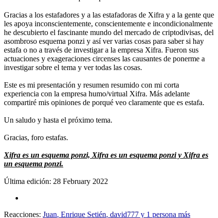
Gracias a los estafadores y a las estafadoras de Xifra y a la gente que
les apoya inconscientemente, conscientemente e incondicionalmente
he descubierto el fascinante mundo del mercado de criptodivisas, del
asombroso esquema ponzi y así ver varias cosas para saber si hay
estafa o no a través de investigar a la empresa Xifra. Fueron sus
actuaciones y exageraciones circenses las causantes de ponerme a
investigar sobre el tema y ver todas las cosas.
Este es mi presentación y resumen resumido con mi corta
experiencia con la empresa humo/virtual Xifra. Más adelante
compartiré mis opiniones de porqué veo claramente que es estafa.
Un saludo y hasta el próximo tema.
Gracias, foro estafas.
Xifra es un esquema ponzi, Xifra es un esquema ponzi y Xifra es
un esquema ponzi.
Última edición:
28 February 2022
Reacciones:
Juan
,
Enrique Setién
,
david777
y 1 persona más