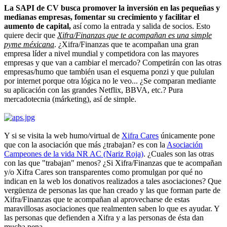
La SAPI de CV busca promover la inversión en las pequeñas y
medianas empresas, fomentar su crecimiento y facilitar el
aumento de capital,
así como la entrada y salida de socios. Esto
quiere decir que
Xifra/Finanzas que te acompañan es una simple
pyme méxicana
. ¿Xifra/Finanzas que te acompañan una gran
empresa líder a nivel mundial y competidora con las mayores
empresas y que van a cambiar el mercado? Competirán con las otras
empresas/humo que también usan el esquema ponzi y que pululan
por internet porque otra lógica no le veo... ¿Se comparan mediante
su aplicación con las grandes Netflix, BBVA, etc.? Pura
mercadotecnia (márketing), así de simple.
Y si se visita la web humo/virtual de
Xifra Cares
únicamente pone
que con la asociación que más ¿trabajan? es con la
Asociación
Campeones de la vida NR AC (Nariz Roja)
. ¿Cuales son las otras
con las que "trabajan" menos? ¿Si Xifra/Finanzas que te acompañan
y/o Xifra Cares son transparentes como promulgan por qué no
indican en la web los donativos realizados a tales asociaciones? Que
vergüenza de personas las que han creado y las que forman parte de
Xifra/Finanzas que te acompañan al aprovecharse de estas
maravillosas asociaciones que realmenten saben lo que es ayudar. Y
las personas que defienden a Xifra y a las personas de ésta dan
mucha pena.