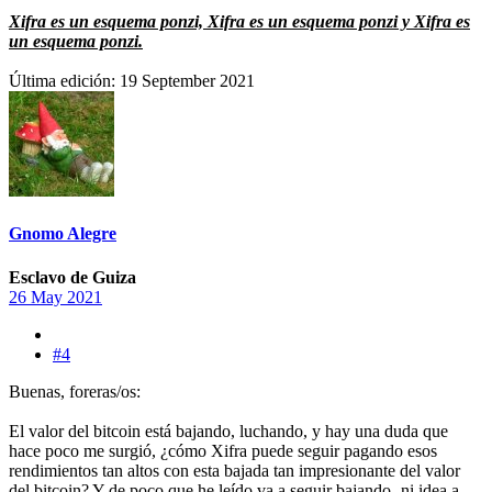
Xifra es un esquema ponzi, Xifra es un esquema ponzi y Xifra es
un esquema ponzi.
Última edición:
19 September 2021
Gnomo Alegre
Esclavo de Guiza
26 May 2021
#4
Buenas, foreras/os:
El valor del bitcoin está bajando, luchando, y hay una duda que
hace poco me surgió, ¿cómo Xifra puede seguir pagando esos
rendimientos tan altos con esta bajada tan impresionante del valor
del bitcoin? Y de poco que he leído va a seguir bajando -ni idea a