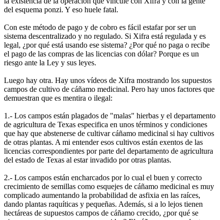
la existencia de la operación que vincule con Xifra y con la gente
del esquema ponzi. Y eso huele fatal.
Con este método de pago y de cobro es fácil estafar por ser un
sistema descentralizado y no regulado. Si Xifra está regulada y es
legal, ¿por qué está usando ese sistema? ¿Por qué no paga o recibe
el pago de las compras de las licencias con dólar? Porque es un
riesgo ante la Ley y sus leyes.
Luego hay otra. Hay unos vídeos de Xifra mostrando los supuestos
campos de cultivo de cáñamo medicinal. Pero hay unos factores que
demuestran que es mentira o ilegal:
1.- Los campos están plagados de "malas" hierbas y el departamento
de agricultura de Texas especifica en unos términos y condiciones
que hay que abstenerse de cultivar cáñamo medicinal si hay cultivos
de otras plantas. A mi entender esos cultivos están exentos de las
licencias correspondientes por parte del departamento de agricultura
del estado de Texas al estar invadido por otras plantas.
2.- Los campos están encharcados por lo cual el buen y correcto
crecimiento de semillas como esquejes de cáñamo medicinal es muy
complicado aumentando la probabilidad de asfixia en las raíces,
dando plantas raquíticas y pequeñas. Además, si a lo lejos tienen
hectáreas de supuestos campos de cáñamo crecido, ¿por qué se