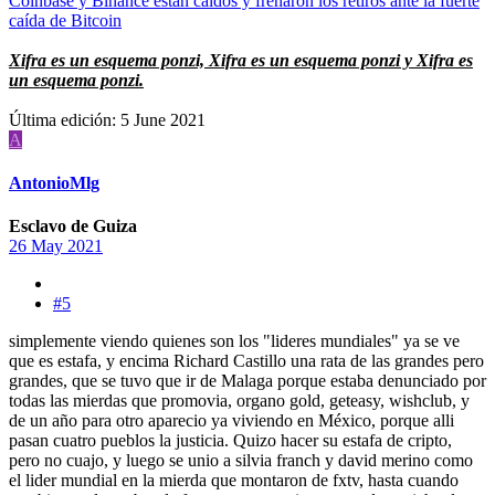
Coinbase y Binance están caídos y frenaron los retiros ante la fuerte
caída de Bitcoin
Xifra es un esquema ponzi, Xifra es un esquema ponzi y Xifra es
un esquema ponzi.
Última edición:
5 June 2021
A
AntonioMlg
Esclavo de Guiza
26 May 2021
#5
simplemente viendo quienes son los "lideres mundiales" ya se ve
que es estafa, y encima Richard Castillo una rata de las grandes pero
grandes, que se tuvo que ir de Malaga porque estaba denunciado por
todas las mierdas que promovia, organo gold, geteasy, wishclub, y
de un año para otro aparecio ya viviendo en México, porque alli
pasan cuatro pueblos la justicia. Quizo hacer su estafa de cripto,
pero no cuajo, y luego se unio a silvia franch y david merino como
el lider mundial en la mierda que montaron de fxtv, hasta cuando