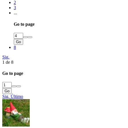
2
3
...
Go to page
Go
8
Sig.
1 de 8
Go to page
Go
Sig.
Último