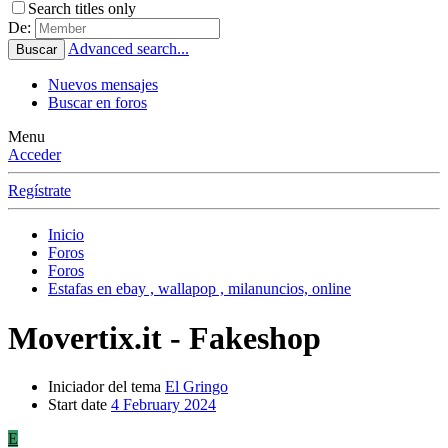
Search titles only
De:
Advanced search...
Buscar
Nuevos mensajes
Buscar en foros
Menu
Acceder
Regístrate
Inicio
Foros
Foros
Estafas en ebay , wallapop , milanuncios, online
Movertix.it - Fakeshop
Iniciador del tema
El Gringo
Start date
4 February 2024
E