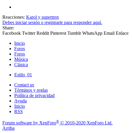
Reacciones:
Karol
y
supertren
Debes iniciar sesión o registrarte para responder aquí.
Share:
Facebook
Twitter
Reddit
Pinterest
Tumblr
WhatsApp
Email
Enlace
Inicio
Foros
Foros
Música
Clásica
Estilo_01
Contact us
Términos y reglas
Política de privacidad
Ayuda
Inicio
RSS
®
Forum software by XenForo
© 2010-2020 XenForo Ltd.
Arriba