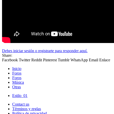
Debes iniciar sesión o registrarte para responder aquí.
Share:
Facebook
Twitter
Reddit
Pinterest
Tumblr
WhatsApp
Email
Enlace
Inicio
Foros
Foros
Música
Otras
Estilo_01
Contact us
Términos y reglas
Política de privacidad