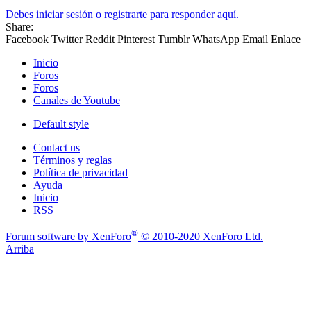
Debes iniciar sesión o registrarte para responder aquí.
Share:
Facebook
Twitter
Reddit
Pinterest
Tumblr
WhatsApp
Email
Enlace
Inicio
Foros
Foros
Canales de Youtube
Default style
Contact us
Términos y reglas
Política de privacidad
Ayuda
Inicio
RSS
®
Forum software by XenForo
© 2010-2020 XenForo Ltd.
Arriba