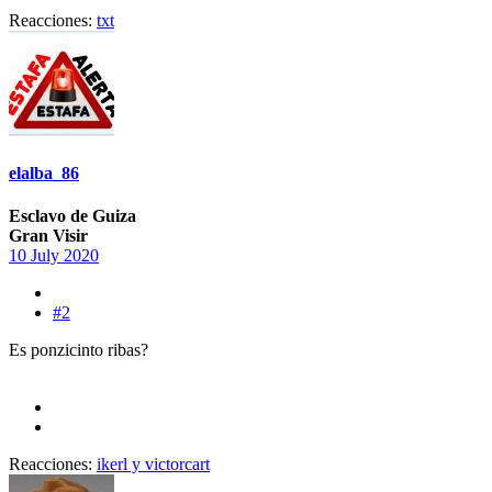
Reacciones:
txt
elalba_86
Esclavo de Guiza
Gran Visir
10 July 2020
#2
Es ponzicinto ribas?
Reacciones:
ikerl
y
victorcart