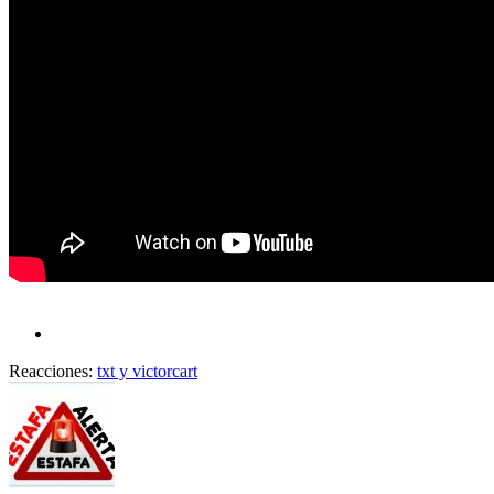
Reacciones:
txt
y
victorcart