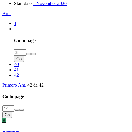
Start date
1 November 2020
Ant.
1
...
Go to page
Go
40
41
42
Primero
Ant.
42 de 42
Go to page
Go
B