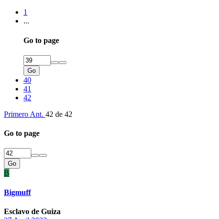
1
...
Go to page
Go
40
41
42
Primero
Ant.
42 de 42
Go to page
Go
B
Bigmuff
Esclavo de Guiza