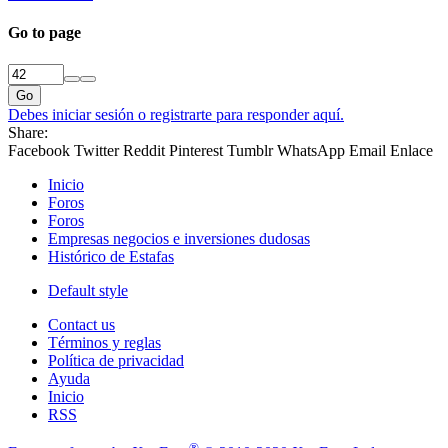
Go to page
Go
Debes iniciar sesión o registrarte para responder aquí.
Share:
Facebook
Twitter
Reddit
Pinterest
Tumblr
WhatsApp
Email
Enlace
Inicio
Foros
Foros
Empresas negocios e inversiones dudosas
Histórico de Estafas
Default style
Contact us
Términos y reglas
Política de privacidad
Ayuda
Inicio
RSS
®