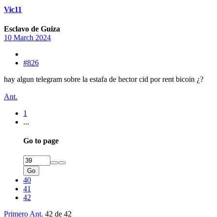
Vic11
Esclavo de Guiza
10 March 2024
#826
hay algun telegram sobre la estafa de hector cid por rent bicoin ¿?
Ant.
1
...
Go to page
Go
40
41
42
Primero
Ant.
42 de 42