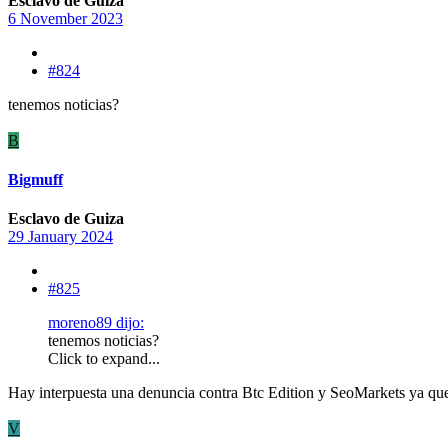
Esclavo de Guiza
6 November 2023
#824
tenemos noticias?
B
Bigmuff
Esclavo de Guiza
29 January 2024
#825
moreno89 dijo:
tenemos noticias?
Click to expand...
Hay interpuesta una denuncia contra Btc Edition y SeoMarkets ya que c
V