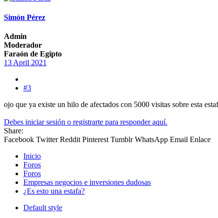
Simón Pérez
Admin
Moderador
Faraón de Egipto
13 April 2021
#3
ojo que ya existe un hilo de afectados con 5000 visitas sobre esta esta
Debes iniciar sesión o registrarte para responder aquí.
Share:
Facebook
Twitter
Reddit
Pinterest
Tumblr
WhatsApp
Email
Enlace
Inicio
Foros
Foros
Empresas negocios e inversiones dudosas
¿Es esto una estafa?
Default style