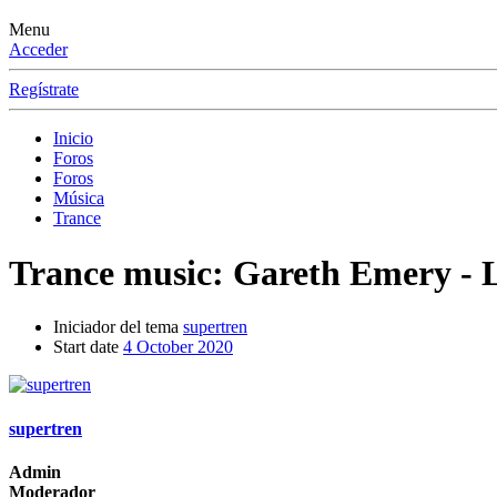
Menu
Acceder
Regístrate
Inicio
Foros
Foros
Música
Trance
Trance music: Gareth Emery -
Iniciador del tema
supertren
Start date
4 October 2020
supertren
Admin
Moderador