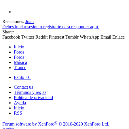
Reacciones:
Juan
Debes iniciar sesión o registrarte para responder aquí.
Share:
Facebook
Twitter
Reddit
Pinterest
Tumblr
WhatsApp
Email
Enlace
Inicio
Foros
Foros
Música
Trance
Estilo_01
Contact us
Términos y reglas
Política de privacidad
Ayuda
Inicio
RSS
®
Forum software by XenForo
© 2010-2020 XenForo Ltd.