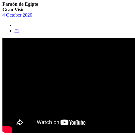
Faraón de Egipto
Gran Visir
4 October 2020
#1