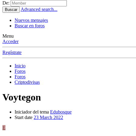
De:
Advanced search...
Buscar
Nuevos mensajes
Buscar en foros
Menu
Acceder
Regístrate
Inicio
Foros
Foros
Criptodivisas
Voytegon
Iniciador del tema
Edubosque
Start date
23 March 2022
E