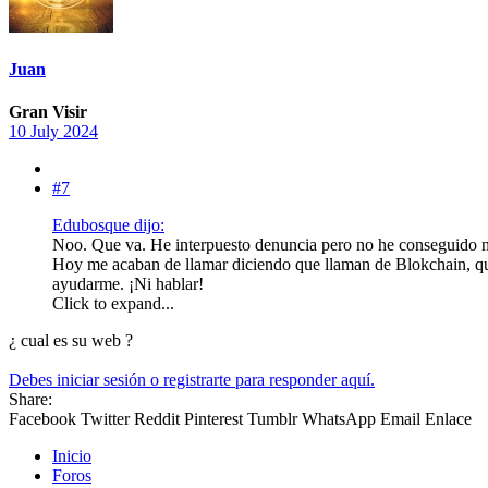
Juan
Gran Visir
10 July 2024
#7
Edubosque dijo:
Noo. Que va. He interpuesto denuncia pero no he conseguido n
Hoy me acaban de llamar diciendo que llaman de Blokchain, que
ayudarme. ¡Ni hablar!
Click to expand...
¿ cual es su web ?
Debes iniciar sesión o registrarte para responder aquí.
Share:
Facebook
Twitter
Reddit
Pinterest
Tumblr
WhatsApp
Email
Enlace
Inicio
Foros