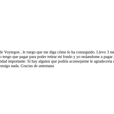
l de Voytegon , le ruego que me diga cómo lo ha conseguido. Llevo 3 me
o tengo que pagar para poder retirar mi fondo y yo neáandome a pagar ,
cantidad importante. Sí hay alguien que podría aconsejarme le agradeceri
 consigo nada. Gracias de antemana