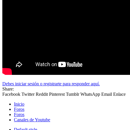
Debes iniciar sesión o registrarte para responder aquí.
Share:
Facebook
Twitter
Reddit
Pinterest
Tumblr
WhatsApp
Email
Enlace
Inicio
Foros
Foros
Canales de Youtube
Default style