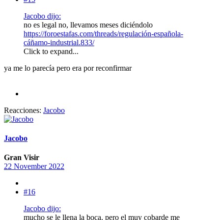
Jacobo dijo:
no es legal no, llevamos meses diciéndolo
https://foroestafas.com/threads/regulación-española-
cáñamo-industrial.833/
Click to expand...
ya me lo parecía pero era por reconfirmar
Reacciones:
Jacobo
Jacobo
Gran Visir
22 November 2022
#16
Jacobo dijo:
mucho se le llena la boca, pero el muy cobarde me