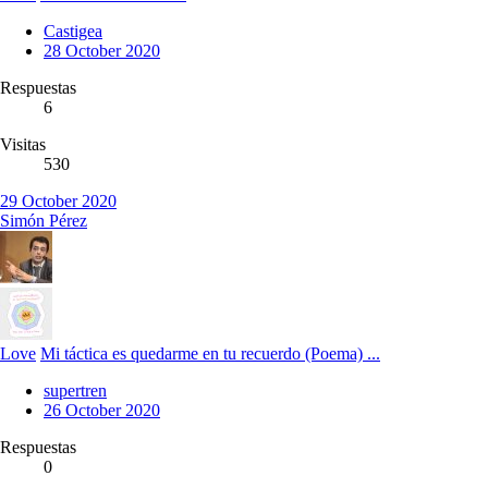
Castigea
28 October 2020
Respuestas
6
Visitas
530
29 October 2020
Simón Pérez
Love
Mi táctica es quedarme en tu recuerdo (Poema) ...
supertren
26 October 2020
Respuestas
0