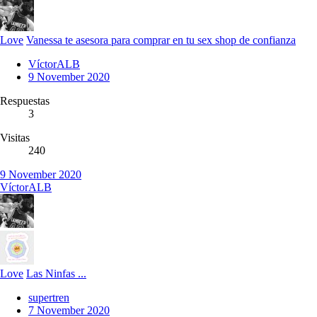
Love
Vanessa te asesora para comprar en tu sex shop de confianza
VíctorALB
9 November 2020
Respuestas
3
Visitas
240
9 November 2020
VíctorALB
Love
Las Ninfas ...
supertren
7 November 2020