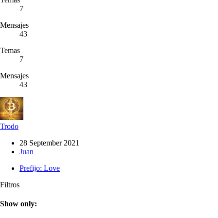
7
Mensajes
43
Temas
7
Mensajes
43
Trodo
28 September 2021
Juan
Prefijo:
Love
Filtros
Show only: