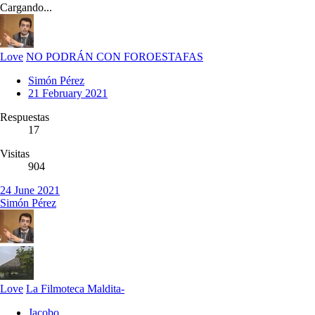
Cargando...
Love
NO PODRÁN CON FOROESTAFAS
Simón Pérez
21 February 2021
Respuestas
17
Visitas
904
24 June 2021
Simón Pérez
Love
La Filmoteca Maldita-
Jacobo