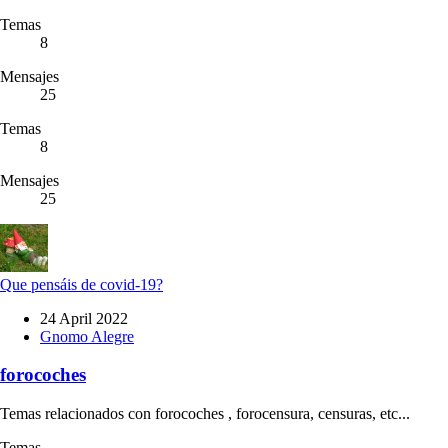
Temas
8
Mensajes
25
Temas
8
Mensajes
25
Que pensáis de covid-19?
24 April 2022
Gnomo Alegre
forocoches
Temas relacionados con forocoches , forocensura, censuras, etc...
Temas