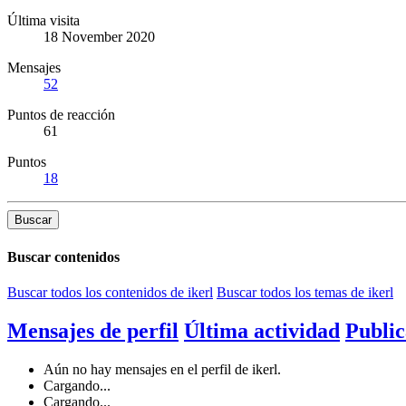
Última visita
18 November 2020
Mensajes
52
Puntos de reacción
61
Puntos
18
Buscar
Buscar contenidos
Buscar todos los contenidos de ikerl
Buscar todos los temas de ikerl
Mensajes de perfil
Última actividad
Public
Aún no hay mensajes en el perfil de ikerl.
Cargando...
Cargando...