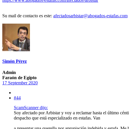
https://www.abogados-estafas.com/afectados-arbistar
Su mail de contacto es este:
afectadosarbistar@abogados-estafas.com
Simón Pérez
Admin
Faraón de Egipto
17 September 2020
#44
ScamScanner dijo:
Soy afectado por Arbistar y voy a reclamar hasta el último cén
despacho que está especializado en estafas. Van
a presentar una querella por apropiación indebida y estafa. M