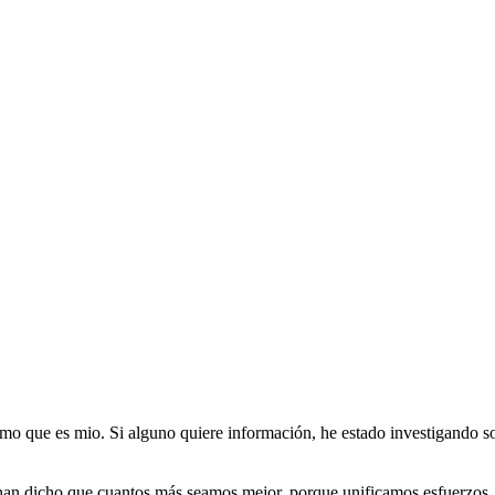
timo que es mio. Si alguno quiere información, he estado investigando s
e han dicho que cuantos más seamos mejor, porque unificamos esfuerzos