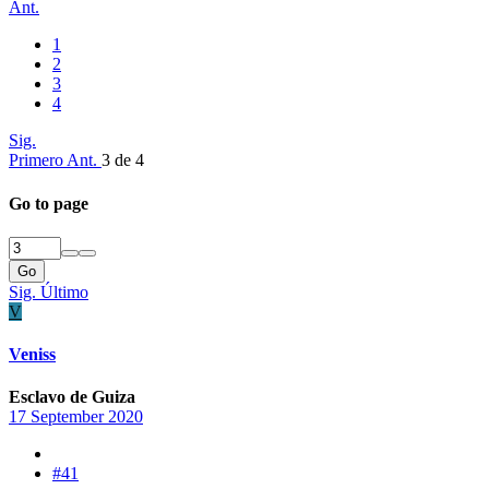
Ant.
1
2
3
4
Sig.
Primero
Ant.
3 de 4
Go to page
Go
Sig.
Último
V
Veniss
Esclavo de Guiza
17 September 2020
#41