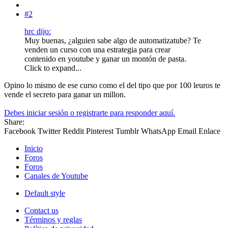
#2
hrc dijo:
Muy buenas, ¿alguien sabe algo de automatizatube? Te
venden un curso con una estrategia para crear
contenido en youtube y ganar un montón de pasta.
Click to expand...
Opino lo mismo de ese curso como el del tipo que por 100 leuros te
vende el secreto para ganar un millon.
Debes iniciar sesión o registrarte para responder aquí.
Share:
Facebook
Twitter
Reddit
Pinterest
Tumblr
WhatsApp
Email
Enlace
Inicio
Foros
Foros
Canales de Youtube
Default style
Contact us
Términos y reglas