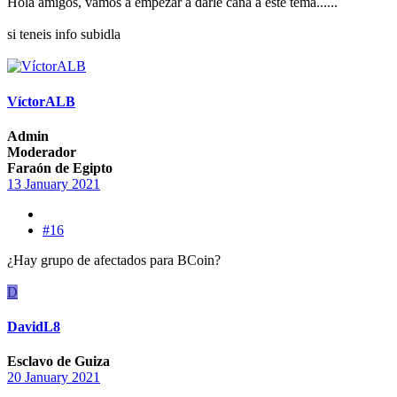
Hola amigos, vamos a empezar a darle caña a este tema......
si teneis info subidla
VíctorALB
Admin
Moderador
Faraón de Egipto
13 January 2021
#16
¿Hay grupo de afectados para BCoin?
D
DavidL8
Esclavo de Guiza
20 January 2021