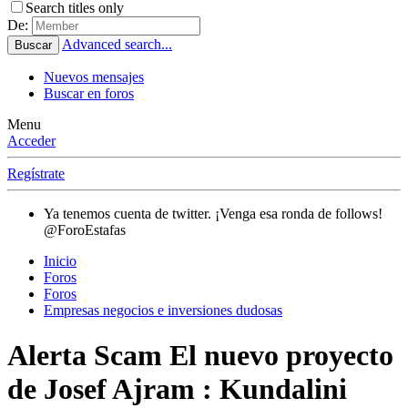
Search titles only
De:
Advanced search...
Buscar
Nuevos mensajes
Buscar en foros
Menu
Acceder
Regístrate
Ya tenemos cuenta de twitter. ¡Venga esa ronda de follows!
@ForoEstafas
Inicio
Foros
Foros
Empresas negocios e inversiones dudosas
Alerta Scam
El nuevo proyecto
de Josef Ajram : Kundalini