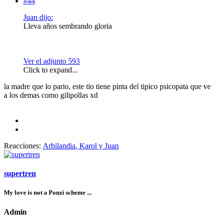
#44
Juan dijo:
Lleva años sembrando gloria
Ver el adjunto 593
Click to expand...
la madre que lo pario, este tio tiene pinta del tipico psicopata que ve
a los demas como gilipollas xd
Reacciones:
Arbilandia
,
Karol
y
Juan
supertren
My love is not a Ponzi scheme ...
Admin