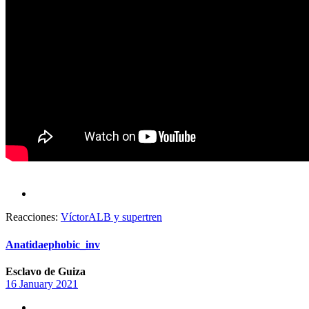
Reacciones:
VíctorALB
y
supertren
Anatidaephobic_inv
Esclavo de Guiza
16 January 2021