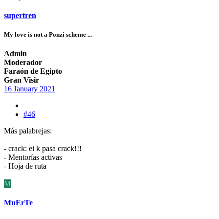
supertren
My love is not a Ponzi scheme ...
Admin
Moderador
Faraón de Egipto
Gran Visir
16 January 2021
#46
Más palabrejas:
- crack: ei k pasa crack!!!
- Mentorías activas
- Hoja de ruta
M
MuErTe