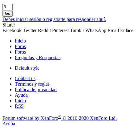
Go
Debes iniciar sesión o registrarte para responder aquí.
Share:
Facebook
Twitter
Reddit
Pinterest
Tumblr
WhatsApp
Email
Enlace
Inicio
Foros
Foros
Preguntas y Respuestas
Default style
Contact us
Términos y reglas
Política de privacidad
Ayuda
Inicio
RSS
®
Forum software by XenForo
© 2010-2020 XenForo Ltd.
Arriba