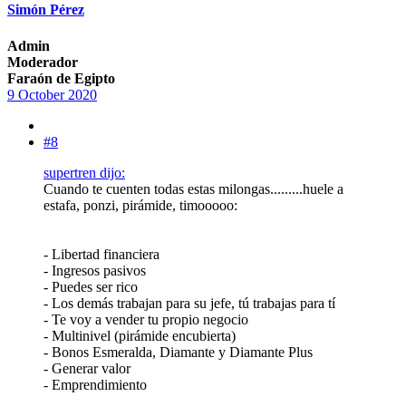
Simón Pérez
Admin
Moderador
Faraón de Egipto
9 October 2020
#8
supertren dijo:
Cuando te cuenten todas estas milongas.........huele a
estafa, ponzi, pirámide, timooooo:
- Libertad financiera
- Ingresos pasivos
- Puedes ser rico
- Los demás trabajan para su jefe, tú trabajas para tí
- Te voy a vender tu propio negocio
- Multinivel (pirámide encubierta)
- Bonos Esmeralda, Diamante y Diamante Plus
- Generar valor
- Emprendimiento