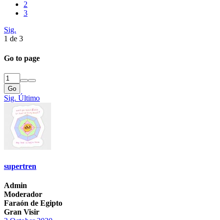
2
3
Sig.
1 de 3
Go to page
Go
Sig.
Último
supertren
Admin
Moderador
Faraón de Egipto
Gran Visir