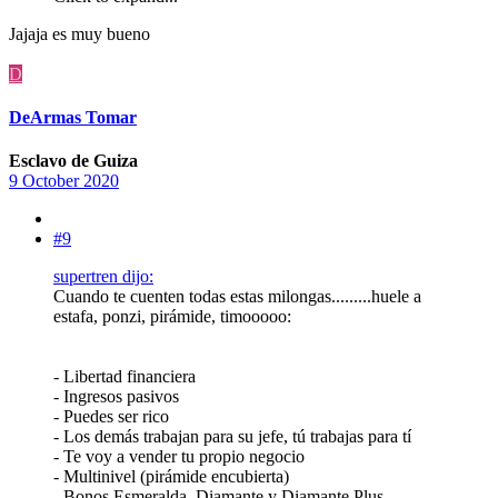
Jajaja es muy bueno
D
DeArmas Tomar
Esclavo de Guiza
9 October 2020
#9
supertren dijo:
Cuando te cuenten todas estas milongas.........huele a
estafa, ponzi, pirámide, timooooo:
- Libertad financiera
- Ingresos pasivos
- Puedes ser rico
- Los demás trabajan para su jefe, tú trabajas para tí
- Te voy a vender tu propio negocio
- Multinivel (pirámide encubierta)
- Bonos Esmeralda, Diamante y Diamante Plus