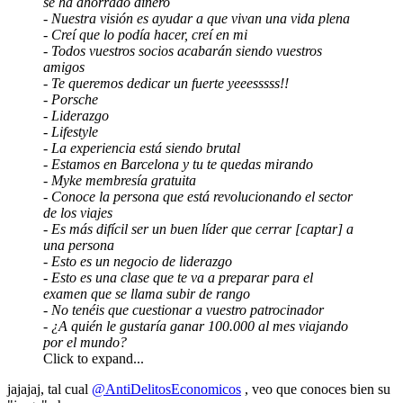
se ha ahorrado dinero
- Nuestra visión es ayudar a que vivan una vida plena
- Creí que lo podía hacer, creí en mi
- Todos vuestros socios acabarán siendo vuestros
amigos
- Te queremos dedicar un fuerte yeeesssss!!
- Porsche
- Liderazgo
- Lifestyle
- La experiencia está siendo brutal
- Estamos en Barcelona y tu te quedas mirando
- Myke membresía gratuita
- Conoce la persona que está revolucionando el sector
de los viajes
- Es más difícil ser un buen líder que cerrar [captar] a
una persona
- Esto es un negocio de liderazgo
- Esto es una clase que te va a preparar para el
examen que se llama subir de rango
- No tenéis que cuestionar a vuestro patrocinador
- ¿A quién le gustaría ganar 100.000 al mes viajando
por el mundo?
Click to expand...
jajajaj, tal cual
@AntiDelitosEconomicos
, veo que conoces bien su