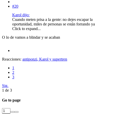
#20
Karol dijo:
Cuando meten prisa a la gente: no dejes escapar la
oportunidad, miles de personas se están forrando ya
Click to expand...
O lo de vamos a blindar y se acaban
Reacciones:
antiponzi
,
Karol
y
supertren
1
2
3
Sig.
1 de 3
Go to page