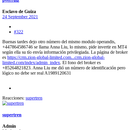
pverruiz
Esclavo de Guiza
24 September 2021
#322
Buenas tardes dejo otro número del mismo modulo operandis,
+447864586746 se llama Anna Liu, lo mismo, pide invertir en MT4
según ella su tío envía información privilegiada. La página de broker
es
https://crm.zion-global-limited.com...crm.zion-global-
limited.com/index/admin_index
. El fono del broker es
+85264821823. Anna Liu me dió un número de identificación pero
lógico no debe ser real A1989120631
Reacciones:
supertren
supertren
Admin