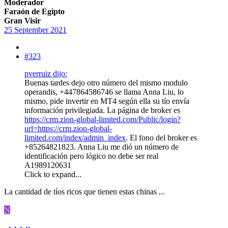
Moderador
Faraón de Egipto
Gran Visir
25 September 2021
#323
pverruiz dijo:
Buenas tardes dejo otro número del mismo modulo
operandis, +447864586746 se llama Anna Liu, lo
mismo, pide invertir en MT4 según ella su tío envía
información privilegiada. La página de broker es
https://crm.zion-global-limited.com/Public/login?
url=https://crm.zion-global-
limited.com/index/admin_index
. El fono del broker es
+85264821823. Anna Liu me dió un número de
identificación pero lógico no debe ser real
A1989120631
Click to expand...
La cantidad de tíos ricos que tienen estas chinas ...
N