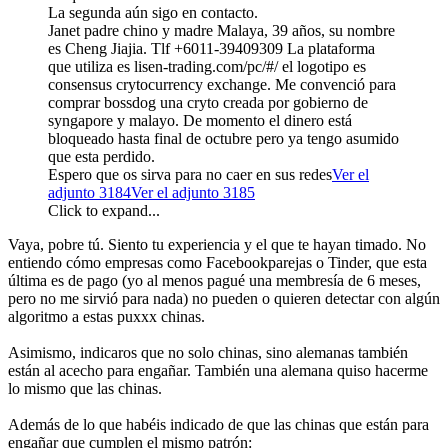
La segunda aún sigo en contacto.
Janet padre chino y madre Malaya, 39 años, su nombre
es Cheng Jiajia. Tlf +6011-39409309 La plataforma
que utiliza es lisen-trading.com/pc/#/ el logotipo es
consensus crytocurrency exchange. Me convenció para
comprar bossdog una cryto creada por gobierno de
syngapore y malayo. De momento el dinero está
bloqueado hasta final de octubre pero ya tengo asumido
que esta perdido.
Espero que os sirva para no caer en sus redes
Ver el
adjunto 3184
Ver el adjunto 3185
Click to expand...
Vaya, pobre tú. Siento tu experiencia y el que te hayan timado. No
entiendo cómo empresas como Facebookparejas o Tinder, que esta
última es de pago (yo al menos pagué una membresía de 6 meses,
pero no me sirvió para nada) no pueden o quieren detectar con algún
algoritmo a estas puxxx chinas.
Asimismo, indicaros que no solo chinas, sino alemanas también
están al acecho para engañar. También una alemana quiso hacerme
lo mismo que las chinas.
Además de lo que habéis indicado de que las chinas que están para
engañar que cumplen el mismo patrón: