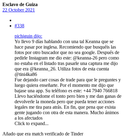
Esclavo de Guiza
22 October 2021
#338
pichiguin dijo:
Yo llevo 9 días hablando con una tal Keanna que se
hace pasar por inglesa. Recomiendo que busquéis las
fotos por otro buscador que no sea google. Después de
pedirle Instagram me dio este: @keanna-26 pero como
no estaba en el listado tras pasarle una captura me dijo
que era @keanna_26. Utiliza fotos de esta cuenta
@tini4ka86
Fue dejando caer cosas de trade para que le preguntes y
luego quiera enseñarte. Por el momento me dijo que
bajase una app. Su teléfono es este: +44 7940 766818
Llevo haciéndome el tonto pero bien y me dan ganas de
devolverle la moneda pero que pueda tener acciones
legales me tira para atrás. En fin, que pena que exista
gente jugando con otra de esta manera. Mucho ánimos
a los afectados
Click to expand...
Añado que era match verificado de Tinder