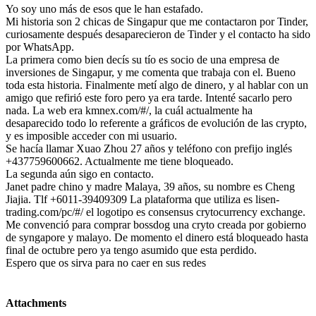
Yo soy uno más de esos que le han estafado.
Mi historia son 2 chicas de Singapur que me contactaron por Tinder,
curiosamente después desaparecieron de Tinder y el contacto ha sido
por WhatsApp.
La primera como bien decís su tío es socio de una empresa de
inversiones de Singapur, y me comenta que trabaja con el. Bueno
toda esta historia. Finalmente metí algo de dinero, y al hablar con un
amigo que refirió este foro pero ya era tarde. Intenté sacarlo pero
nada. La web era kmnex.com/#/, la cuál actualmente ha
desaparecido todo lo referente a gráficos de evolución de las crypto,
y es imposible acceder con mi usuario.
Se hacía llamar Xuao Zhou 27 años y teléfono con prefijo inglés
+437759600662. Actualmente me tiene bloqueado.
La segunda aún sigo en contacto.
Janet padre chino y madre Malaya, 39 años, su nombre es Cheng
Jiajia. Tlf +6011-39409309 La plataforma que utiliza es lisen-
trading.com/pc/#/ el logotipo es consensus crytocurrency exchange.
Me convenció para comprar bossdog una cryto creada por gobierno
de syngapore y malayo. De momento el dinero está bloqueado hasta
final de octubre pero ya tengo asumido que esta perdido.
Espero que os sirva para no caer en sus redes
Attachments