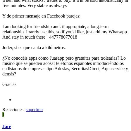
when and what stocks / trades to buy. It will be sold automatically in
five minutes. Very stable as always
Y de primer mensaje en Facebook parejas:
I am looking for friendship and, if appropiate, a long-term
relationship. I rarely use this, so if you'd like, just add my Whatsapp.
And stay in touch there +447778077018
Joder, si es que canta a kilómetros.
¿No conocéis apps como Juasapp pero gratuitas para trolearlas? Lo
mismo que se pueden acosar teléfonos españoles introduciéndolos
en listados de empresas tipo Adeslas, SecuritasDirect, Aquaservice y
demás?
Gracias
Reacciones:
supertren
J
Jare