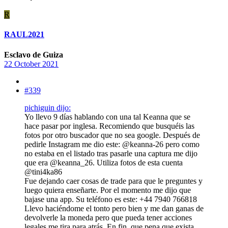
R
RAUL2021
Esclavo de Guiza
22 October 2021
#339
pichiguin dijo:
Yo llevo 9 días hablando con una tal Keanna que se
hace pasar por inglesa. Recomiendo que busquéis las
fotos por otro buscador que no sea google. Después de
pedirle Instagram me dio este: @keanna-26 pero como
no estaba en el listado tras pasarle una captura me dijo
que era @keanna_26. Utiliza fotos de esta cuenta
@tini4ka86
Fue dejando caer cosas de trade para que le preguntes y
luego quiera enseñarte. Por el momento me dijo que
bajase una app. Su teléfono es este: +44 7940 766818
Llevo haciéndome el tonto pero bien y me dan ganas de
devolverle la moneda pero que pueda tener acciones
legales me tira para atrás. En fin, que pena que exista