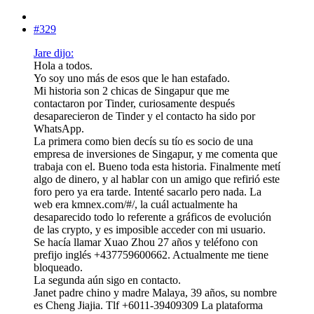
#329
Jare dijo:
Hola a todos.
Yo soy uno más de esos que le han estafado.
Mi historia son 2 chicas de Singapur que me
contactaron por Tinder, curiosamente después
desaparecieron de Tinder y el contacto ha sido por
WhatsApp.
La primera como bien decís su tío es socio de una
empresa de inversiones de Singapur, y me comenta que
trabaja con el. Bueno toda esta historia. Finalmente metí
algo de dinero, y al hablar con un amigo que refirió este
foro pero ya era tarde. Intenté sacarlo pero nada. La
web era kmnex.com/#/, la cuál actualmente ha
desaparecido todo lo referente a gráficos de evolución
de las crypto, y es imposible acceder con mi usuario.
Se hacía llamar Xuao Zhou 27 años y teléfono con
prefijo inglés +437759600662. Actualmente me tiene
bloqueado.
La segunda aún sigo en contacto.
Janet padre chino y madre Malaya, 39 años, su nombre
es Cheng Jiajia. Tlf +6011-39409309 La plataforma