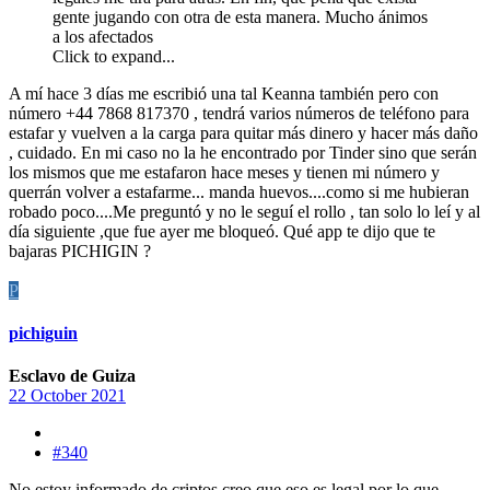
gente jugando con otra de esta manera. Mucho ánimos
a los afectados
Click to expand...
A mí hace 3 días me escribió una tal Keanna también pero con
número +44 7868 817370 , tendrá varios números de teléfono para
estafar y vuelven a la carga para quitar más dinero y hacer más daño
, cuidado. En mi caso no la he encontrado por Tinder sino que serán
los mismos que me estafaron hace meses y tienen mi número y
querrán volver a estafarme... manda huevos....como si me hubieran
robado poco....Me preguntó y no le seguí el rollo , tan solo lo leí y al
día siguiente ,que fue ayer me bloqueó. Qué app te dijo que te
bajaras PICHIGIN ?
P
pichiguin
Esclavo de Guiza
22 October 2021
#340
No estoy informado de criptos creo que eso es legal por lo que