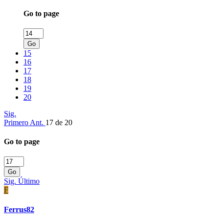
Go to page
Go
15
16
17
18
19
20
Sig.
Primero
Ant.
17 de 20
Go to page
Go
Sig.
Último
F
Ferrus82