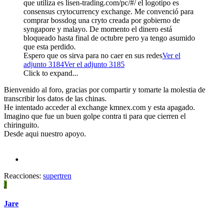
que utiliza es lisen-trading.com/pc/#/ el logotipo es
consensus crytocurrency exchange. Me convenció para
comprar bossdog una cryto creada por gobierno de
syngapore y malayo. De momento el dinero está
bloqueado hasta final de octubre pero ya tengo asumido
que esta perdido.
Espero que os sirva para no caer en sus redes
Ver el
adjunto 3184
Ver el adjunto 3185
Click to expand...
Bienvenido al foro, gracias por compartir y tomarte la molestia de
transcribir los datos de las chinas.
He intentado acceder al exchange kmnex.com y esta apagado.
Imagino que fue un buen golpe contra ti para que cierren el
chiringuito.
Desde aqui nuestro apoyo.
Reacciones:
supertren
J
Jare