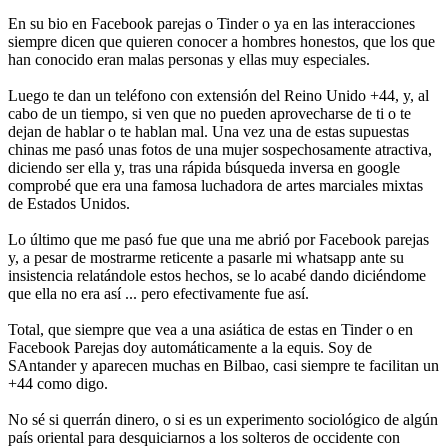
En su bio en Facebook parejas o Tinder o ya en las interacciones
siempre dicen que quieren conocer a hombres honestos, que los que
han conocido eran malas personas y ellas muy especiales.
Luego te dan un teléfono con extensión del Reino Unido +44, y, al
cabo de un tiempo, si ven que no pueden aprovecharse de ti o te
dejan de hablar o te hablan mal. Una vez una de estas supuestas
chinas me pasó unas fotos de una mujer sospechosamente atractiva,
diciendo ser ella y, tras una rápida búsqueda inversa en google
comprobé que era una famosa luchadora de artes marciales mixtas
de Estados Unidos.
Lo último que me pasó fue que una me abrió por Facebook parejas
y, a pesar de mostrarme reticente a pasarle mi whatsapp ante su
insistencia relatándole estos hechos, se lo acabé dando diciéndome
que ella no era así ... pero efectivamente fue así.
Total, que siempre que vea a una asiática de estas en Tinder o en
Facebook Parejas doy automáticamente a la equis. Soy de
SAntander y aparecen muchas en Bilbao, casi siempre te facilitan un
+44 como digo.
No sé si querrán dinero, o si es un experimento sociológico de algún
país oriental para desquiciarnos a los solteros de occidente con