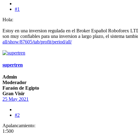
#1
Hola:
Estoy en una inversion regulada en el Broker Español Roboforex LTD
son muy confiables para una inversion a largo plazo, el sistema tambie
all/show/87605/tab/profit/period/all/
supertren
Admin
Moderador
Faraón de Egipto
Gran Visir
25 May 2021
#2
Apalancamiento:
1:500