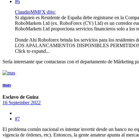
#6
ClaudioMMFX dijo:
Si alguien es Residente de España debe registrarse en la Comp
RoboMarkets Ltd (ex. RoboForex (CY) Ltd) es un corredor eu
RoboMarkets Ltd proporciona servicios financieros solo a los r
Donde Ahi Roboforex brinda los servicios para los resid
LOS APALANCAMIENTOS DISPONIBLES PERMITIDOS
Click to expand...
Sería interesante que contactaras con el departamento de Márketing pa
mas
Esclavo de Guiza
16 September 2022
#7
El problema común nacional es intentar invertir desde un banco no e
vigencia de órdenes, etc). Entonces, la gente amateur apunta al mercad