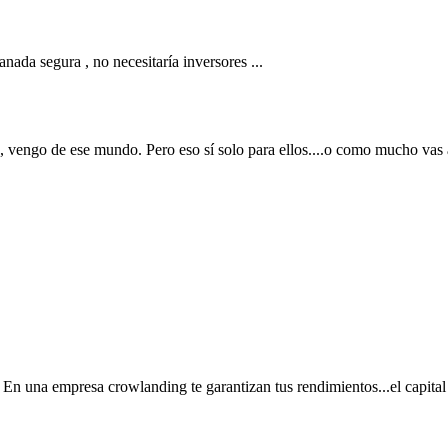
nada segura , no necesitaría inversores ...
n, vengo de ese mundo. Pero eso sí solo para ellos....o como mucho vas 
. En una empresa crowlanding te garantizan tus rendimientos...el capital 