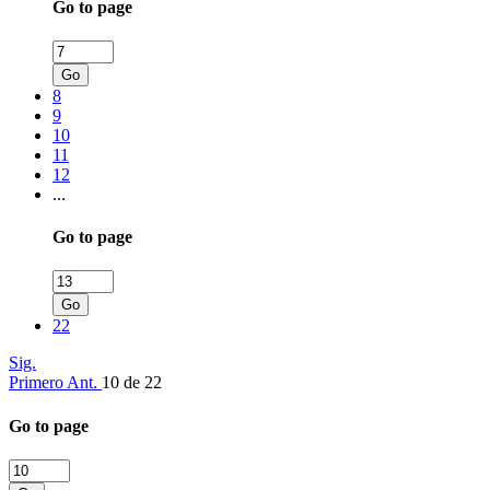
Go to page
Go
8
9
10
11
12
...
Go to page
Go
22
Sig.
Primero
Ant.
10 de 22
Go to page