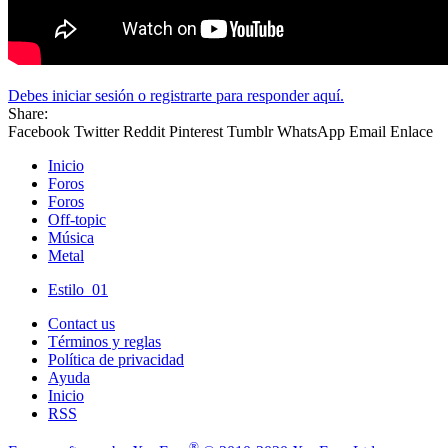
Debes iniciar sesión o registrarte para responder aquí.
Share:
Facebook
Twitter
Reddit
Pinterest
Tumblr
WhatsApp
Email
Enlace
Inicio
Foros
Foros
Off-topic
Música
Metal
Estilo_01
Contact us
Términos y reglas
Política de privacidad
Ayuda
Inicio
RSS
®