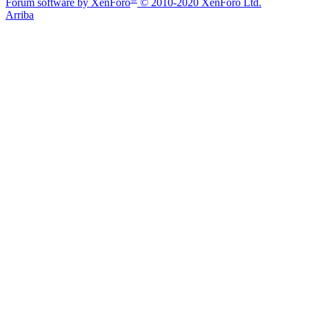
Forum software by XenForo
© 2010-2020 XenForo Ltd.
Arriba