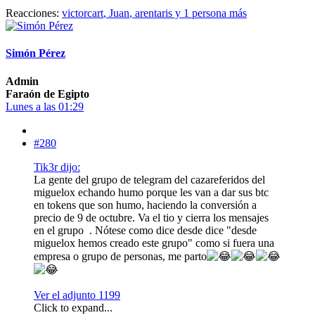
Reacciones:
victorcart
,
Juan
,
arentaris
y 1 persona más
Simón Pérez
Admin
Faraón de Egipto
Lunes a las 01:29
#280
Tik3r dijo:
La gente del grupo de telegram del cazareferidos del
miguelox echando humo porque les van a dar sus btc
en tokens que son humo, haciendo la conversión a
precio de 9 de octubre. Va el tio y cierra los mensajes
en el grupo
. Nótese como dice desde dice "desde
miguelox hemos creado este grupo" como si fuera una
empresa o grupo de personas, me parto
Ver el adjunto 1199
Click to expand...