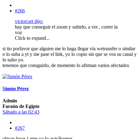
#266
victorcart dijo:
hay que conseguir el zoom y subirlo, a ver , correr la
voz
Click to expand...
si tio porfavor que alguien me lo haga llegar vía wetrasnfer o similar
o lo suba a yt y me pase el link, yo lo copio sin que se vea su canal y
lo subo yo.
tenemos que consguirlo, de momento lo afirman varios afectados
Simón Pérez
Admin
Faraón de Egipto
Sábado a las 02:43
#267
chicos hace 1 mes ya lo avisábamos