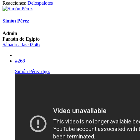
Reacciones:
Delospalotes
Simón Pérez
Admin
Faraón de Egipto
Sábado a las 02:46
#268
Simón Pérez dijo: