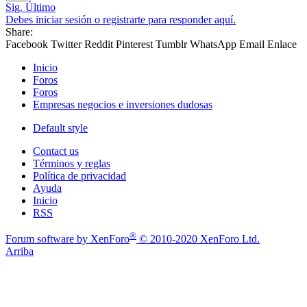
Sig.
Último
Debes iniciar sesión o registrarte para responder aquí.
Share:
Facebook
Twitter
Reddit
Pinterest
Tumblr
WhatsApp
Email
Enlace
Inicio
Foros
Foros
Empresas negocios e inversiones dudosas
Default style
Contact us
Términos y reglas
Política de privacidad
Ayuda
Inicio
RSS
®
Forum software by XenForo
© 2010-2020 XenForo Ltd.
Arriba