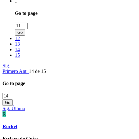
...
Go to page
Go
12
13
14
15
Sig.
Primero
Ant.
14 de 15
Go to page
Go
Sig.
Último
R
Rocket
Esclavo de Guiza