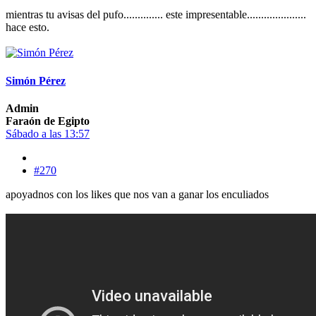
mientras tu avisas del pufo.............. este impresentable.....................
hace esto.
Simón Pérez
Admin
Faraón de Egipto
Sábado a las 13:57
#270
apoyadnos con los likes que nos van a ganar los enculiados