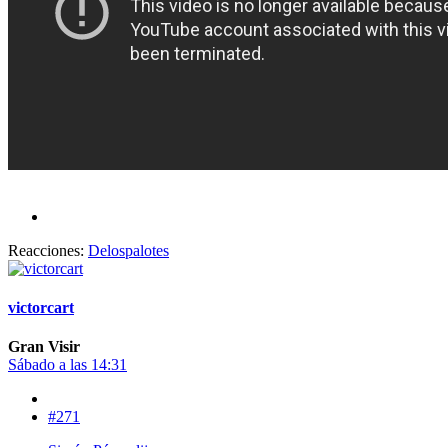
Reacciones:
Delospalotes
victorcart
Gran Visir
Sábado a las 14:31
#271