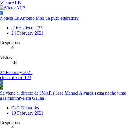
VíctorALB
C
Noticia
Es Antonio Moll un puto estafador?
chico_dixco_123
24 February 2021
Respuestas
0
Visitas
3K
24 February 2021
chico_dixco_123
C
G
Se viene el directo de JMAR ( Jose Manuel Alvarez ) esta noche junto
a la multinivelera Galina
GsG Networks
19 February 2021
Respuestas
0