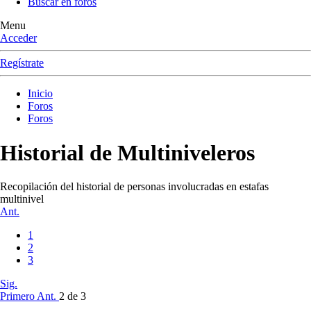
Buscar en foros
Menu
Acceder
Regístrate
Inicio
Foros
Foros
Historial de Multiniveleros
Recopilación del historial de personas involucradas en estafas
multinivel
Ant.
1
2
3
Sig.
Primero
Ant.
2 de 3