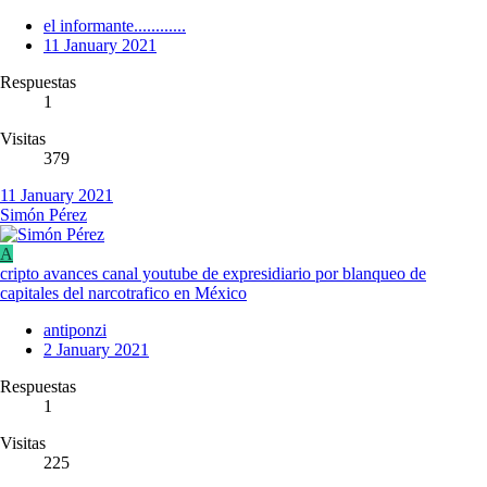
el informante............
11 January 2021
Respuestas
1
Visitas
379
11 January 2021
Simón Pérez
A
cripto avances canal youtube de expresidiario por blanqueo de
capitales del narcotrafico en México
antiponzi
2 January 2021
Respuestas
1
Visitas
225