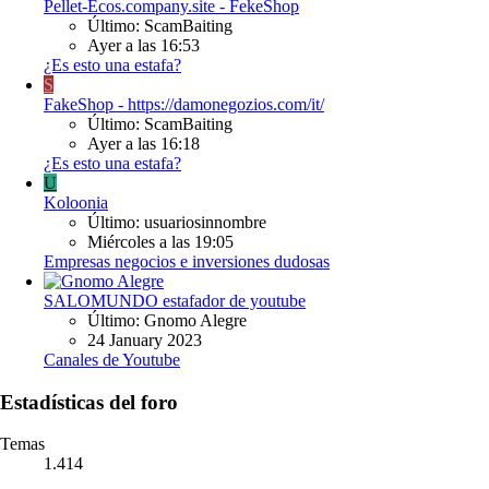
Pellet-Ecos.company.site - FekeShop
Último: ScamBaiting
Ayer a las 16:53
¿Es esto una estafa?
S
FakeShop - https://damonegozios.com/it/
Último: ScamBaiting
Ayer a las 16:18
¿Es esto una estafa?
U
Koloonia
Último: usuariosinnombre
Miércoles a las 19:05
Empresas negocios e inversiones dudosas
SALOMUNDO estafador de youtube
Último: Gnomo Alegre
24 January 2023
Canales de Youtube
Estadísticas del foro
Temas
1.414