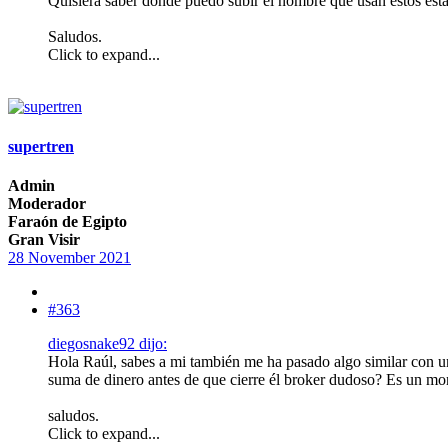
Quisiera saber donde puedo subir el nombre que usan estos estaf
Saludos.
Click to expand...
supertren
Admin
Moderador
Faraón de Egipto
Gran Visir
28 November 2021
#363
diegosnake92 dijo:
Hola Raúl, sabes a mi también me ha pasado algo similar con u
suma de dinero antes de que cierre él broker dudoso? Es un mon
saludos.
Click to expand...