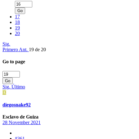
Go
17
18
19
20
Sig.
Primero
Ant.
19 de 20
Go to page
Go
Sig.
Último
D
diegosnake92
Esclavo de Guiza
28 November 2021
#361