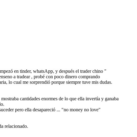
empezó en tinder, whatsApp, y después el trader chino "
 enseno a tradear , probé con poco dinero comprando
aria, lo cual me sorprendió porque siempre tuve mis dudas.
mostraba cantidades enormes de lo que ella invertía y ganaba
do.
suceder pero ella desapareció ... "no money no love"
a relacionado.