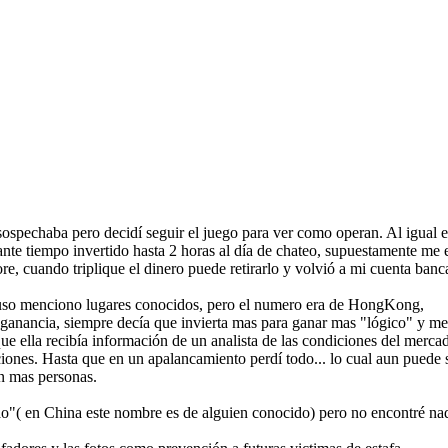
 sospechaba pero decidí seguir el juego para ver como operan. Al igual 
ante tiempo invertido hasta 2 horas al día de chateo, supuestamente me
e, cuando triplique el dinero puede retirarlo y volvió a mi cuenta banc
ncluso menciono lugares conocidos, pero el numero era de HongKong,
anancia, siempre decía que invierta mas para ganar mas "lógico" y me 
e ella recibía información de un analista de las condiciones del merca
iones. Hasta que en un apalancamiento perdí todo... lo cual aun puede 
an mas personas.
"( en China este nombre es de alguien conocido) pero no encontré nad