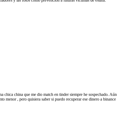
adores y las fotos como prevención a futuras victimas de estafa.
na chica china que me dio match en tinder siempre he sospechado. Aún 
to menor , pero quisiera saber si puedo recuperar ese dinero a binanc