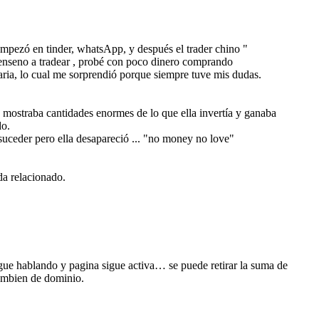
empezó en tinder, whatsApp, y después el trader chino "
 enseno a tradear , probé con poco dinero comprando
aria, lo cual me sorprendió porque siempre tuve mis dudas.
mostraba cantidades enormes de lo que ella invertía y ganaba
do.
suceder pero ella desapareció ... "no money no love"
a relacionado.
ue hablando y pagina sigue activa… se puede retirar la suma de
cambien de dominio.