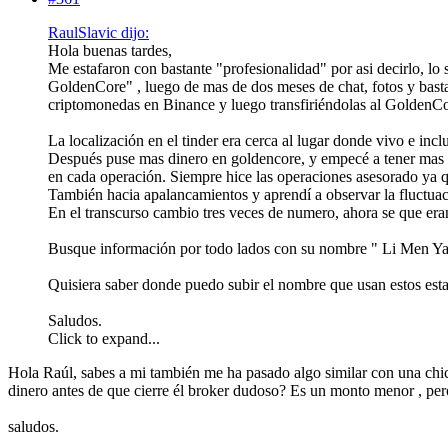
RaulSlavic dijo:
Hola buenas tardes,
Me estafaron con bastante "profesionalidad" por asi decirlo, lo
GoldenCore" , luego de mas de dos meses de chat, fotos y bast
criptomonedas en Binance y luego transfiriéndolas al GoldenCor
La localización en el tinder era cerca al lugar donde vivo e i
Después puse mas dinero en goldencore, y empecé a tener mas g
en cada operación. Siempre hice las operaciones asesorado ya qu
También hacia apalancamientos y aprendí a observar la fluctuac
En el transcurso cambio tres veces de numero, ahora se que er
Busque información por todo lados con su nombre " Li Men Yao
Quisiera saber donde puedo subir el nombre que usan estos estaf
Saludos.
Click to expand...
Hola Raúl, sabes a mi también me ha pasado algo similar con una chi
dinero antes de que cierre él broker dudoso? Es un monto menor , per
saludos.