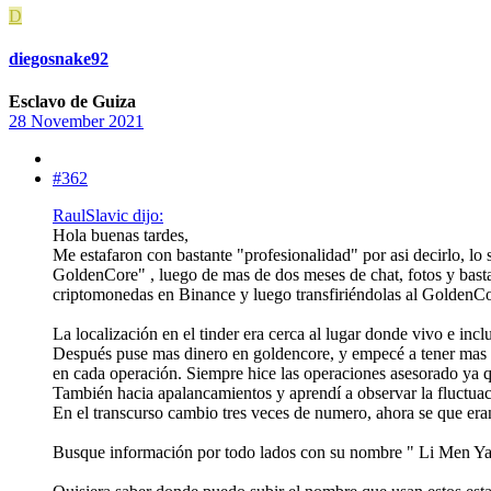
D
diegosnake92
Esclavo de Guiza
28 November 2021
#362
RaulSlavic dijo:
Hola buenas tardes,
Me estafaron con bastante "profesionalidad" por asi decirlo, lo
GoldenCore" , luego de mas de dos meses de chat, fotos y bast
criptomonedas en Binance y luego transfiriéndolas al GoldenCor
La localización en el tinder era cerca al lugar donde vivo e i
Después puse mas dinero en goldencore, y empecé a tener mas g
en cada operación. Siempre hice las operaciones asesorado ya qu
También hacia apalancamientos y aprendí a observar la fluctuac
En el transcurso cambio tres veces de numero, ahora se que er
Busque información por todo lados con su nombre " Li Men Yao