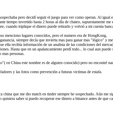
 sospechaba pero decidí seguir el juego para ver como operan. Al igual 
ante tiempo invertido hasta 2 horas al día de chateo, supuestamente me
e, cuando triplique el dinero puede retirarlo y volvió a mi cuenta banc
ncluso menciono lugares conocidos, pero el numero era de HongKong,
anancia, siempre decía que invierta mas para ganar mas "lógico" y me 
e ella recibía información de un analista de las condiciones del merca
iones. Hasta que en un apalancamiento perdí todo... lo cual aun puede 
an mas personas.
"( en China este nombre es de alguien conocido) pero no encontré nad
adores y las fotos como prevención a futuras victimas de estafa.
ca china que me dio match en tinder siempre he sospechado. Aún me sig
o quisiera saber si puedo recuperar ese dinero a binance antes de que 