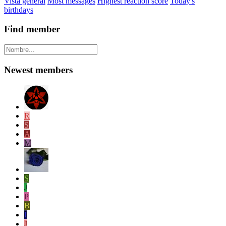
Vista general
Most messages
Highest reaction score
Today's
birthdays
Find member
Newest members
R
S
A
M
S
J
P
B
I
J