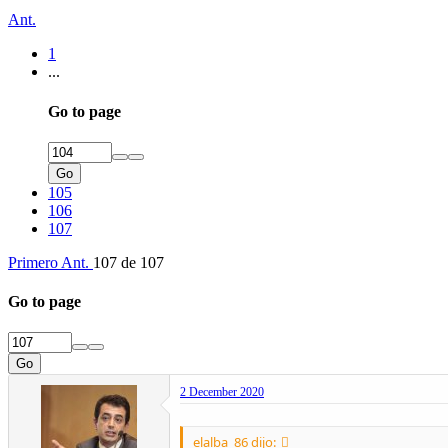
Ant.
1
...
Go to page
Go
105
106
107
Primero
Ant.
107 de 107
Go to page
Go
2 December 2020
elalba_86 dijo: