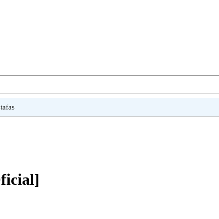
tafas
icial]