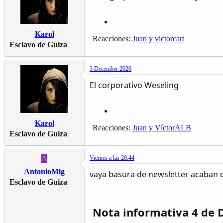
Karol
Reacciones:
Juan
y
victorcart
Esclavo de Guiza
3 December 2020
El corporativo Weseling
Karol
Reacciones:
Juan
y
VíctorALB
Esclavo de Guiza
A
Viernes a las 20:44
AntonioMlg
vaya basura de newsletter acaban de 
Esclavo de Guiza
Nota informativa 4 de 