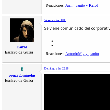
Reacciones:
Juan
,
juanito
y
Karol
Viernes a las 00:09
Se viene comunicado del corporativ
Karol
Esclavo de Guiza
Reacciones:
AntonioMlg
y
juanito
P
Domingo a las 02:18
ponzi gominolas
Esclavo de Guiza