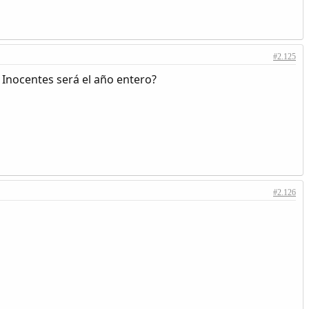
#2.125
 Inocentes será el año entero?
#2.126