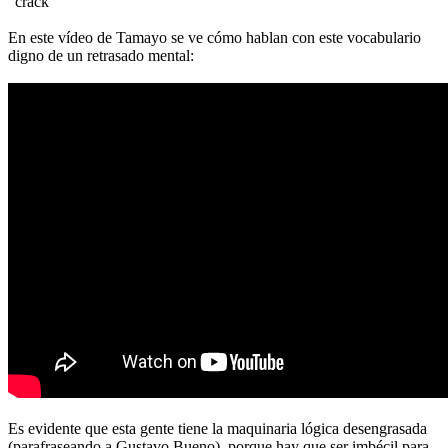
"crack"
En este vídeo de Tamayo se ve cómo hablan con este vocabulario
digno de un retrasado mental:
Es evidente que esta gente tiene la maquinaria lógica desengrasada
(parafraseando a Gustavo Bueno), porque hay que ser imbécil para