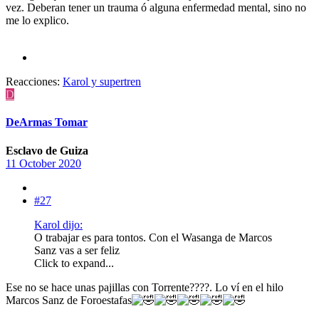
vez. Deberan tener un trauma ó alguna enfermedad mental, sino no
me lo explico.
Reacciones:
Karol
y
supertren
D
DeArmas Tomar
Esclavo de Guiza
11 October 2020
#27
Karol dijo:
O trabajar es para tontos. Con el Wasanga de Marcos
Sanz vas a ser feliz
Click to expand...
Ese no se hace unas pajillas con Torrente????. Lo ví en el hilo
Marcos Sanz de Foroestafas