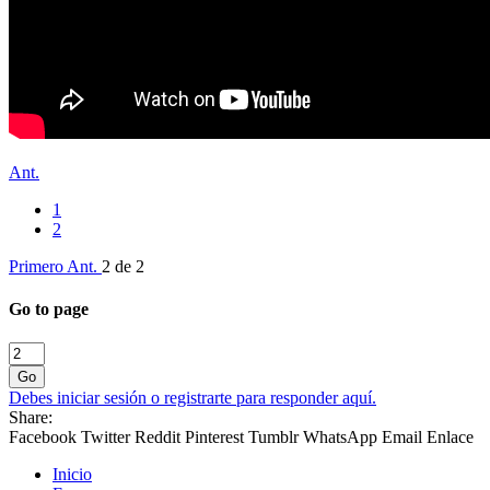
Ant.
1
2
Primero
Ant.
2 de 2
Go to page
Go
Debes iniciar sesión o registrarte para responder aquí.
Share:
Facebook
Twitter
Reddit
Pinterest
Tumblr
WhatsApp
Email
Enlace
Inicio