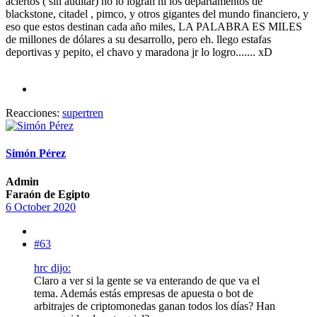
aciertos ( sin auditar) no lo logran ni los departamentos de
blackstone, citadel , pimco, y otros gigantes del mundo financiero, y
eso que estos destinan cada año miles, LA PALABRA ES MILES
de millones de dólares a su desarrollo, pero eh. llego estafas
deportivas y pepito, el chavo y maradona jr lo logro....... xD
Reacciones:
supertren
Simón Pérez
Admin
Faraón de Egipto
6 October 2020
#63
hrc dijo:
Claro a ver si la gente se va enterando de que va el
tema. Además estás empresas de apuesta o bot de
arbitrajes de criptomonedas ganan todos los días? Han