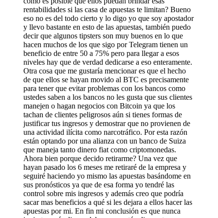
como es posible que ellos puedan brindar esas
rentabilidades si las casa de apuestas te limitan? Bueno
eso no es del todo cierto y lo digo yo que soy apostador
y llevo bastante en esto de las apuestas, también puedo
decir que algunos tipsters son muy buenos en lo que
hacen muchos de los que sigo por Telegram tienen un
beneficio de entre 50 a 75% pero para llegar a esos
niveles hay que de verdad dedicarse a eso enteramente.
Otra cosa que me gustaría mencionar es que el hecho
de que ellos se hayan movido al BTC es precisamente
para tener que evitar problemas con los bancos como
ustedes saben a los bancos no les gusta que sus clientes
manejen o hagan negocios con Bitcoin ya que los
tachan de clientes peligrosos aún si tienes formas de
justificar tus ingresos y demostrar que no provienen de
una actividad ilícita como narcotráfico. Por esta razón
están optando por una alianza con un banco de Suiza
que maneja tanto dinero fiat como criptomonedas.
Ahora bien porque decido retirarme? Una vez que
hayan pasado los 6 meses me retiraré de la empresa y
seguiré haciendo yo mismo las apuestas basándome en
sus pronósticos ya que de esa forma yo tendré las
control sobre mis ingresos y además creo que podría
sacar mas beneficios a qué si les dejara a ellos hacer las
apuestas por mi. En fin mi conclusión es que nunca