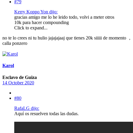
#79
Kerry Koppo Yon dijo:
gracias amigo me lo he leido todo, volvi a meter otros
10k para hacer compounding
Click to expand...
no te lo crees ni tu hulio jajajajaaj que tienes 20k siiiii de momento
,
calla ponzero
Karol
Esclavo de Guiza
14 October 2020
#80
RafaLG dijo:
Aquí os resuelven todas las dudas.