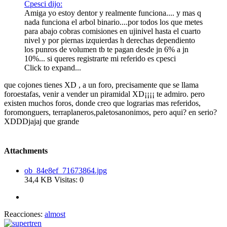
Cpesci dijo:
Amiga yo estoy dentor y realmente funciona.... y mas q
nada funciona el arbol binario....por todos los que metes
para abajo cobras comisiones en ujinivel hasta el cuarto
nivel y por piernas izquierdas h derechas dependiento
los punros de volumen tb te pagan desde jn 6% a jn
10%... si queres registrarte mi referido es cpesci
Click to expand...
que cojones tienes XD , a un foro, precisamente que se llama
foroestafas, venir a vender un piramidal XD¡¡¡¡ te admiro. pero
existen muchos foros, donde creo que lograrias mas referidos,
foromonguers, terraplaneros,paletosanonimos, pero aqui? en serio?
XDDDjajaj que grande
Attachments
ob_84e8ef_71673864.jpg
34,4 KB
Visitas: 0
Reacciones:
almost