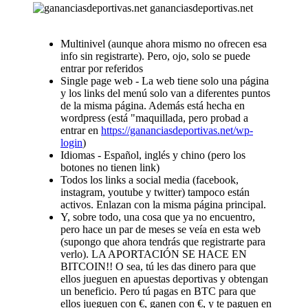
gananciasdeportivas.net
Multinivel (aunque ahora mismo no ofrecen esa
info sin registrarte). Pero, ojo, solo se puede
entrar por referidos
Single page web - La web tiene solo una página
y los links del menú solo van a diferentes puntos
de la misma página. Además está hecha en
wordpress (está "maquillada, pero probad a
entrar en
https://gananciasdeportivas.net/wp-
login
)
Idiomas - Español, inglés y chino (pero los
botones no tienen link)
Todos los links a social media (facebook,
instagram, youtube y twitter) tampoco están
activos. Enlazan con la misma página principal.
Y, sobre todo, una cosa que ya no encuentro,
pero hace un par de meses se veía en esta web
(supongo que ahora tendrás que registrarte para
verlo). LA APORTACIÓN SE HACE EN
BITCOIN!! O sea, tú les das dinero para que
ellos jueguen en apuestas deportivas y obtengan
un beneficio. Pero tú pagas en BTC para que
ellos jueguen con €, ganen con €, y te paguen en