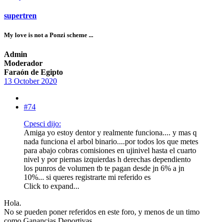
supertren
My love is not a Ponzi scheme ...
Admin
Moderador
Faraón de Egipto
13 October 2020
#74
Cpesci dijo:
Amiga yo estoy dentor y realmente funciona.... y mas q
nada funciona el arbol binario....por todos los que metes
para abajo cobras comisiones en ujinivel hasta el cuarto
nivel y por piernas izquierdas h derechas dependiento
los punros de volumen tb te pagan desde jn 6% a jn
10%... si queres registrarte mi referido es
Click to expand...
Hola.
No se pueden poner referidos en este foro, y menos de un timo
como Ganancias Deportivas.