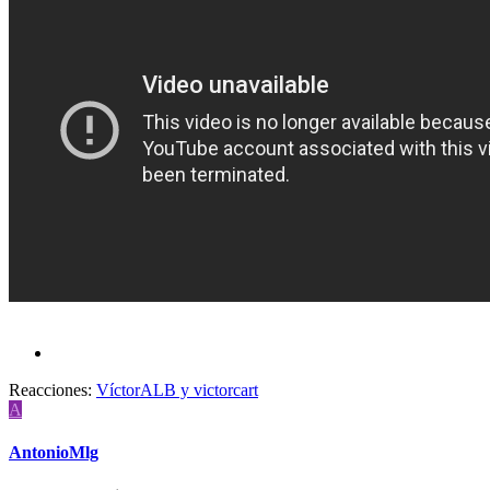
Reacciones:
VíctorALB
y
victorcart
A
AntonioMlg