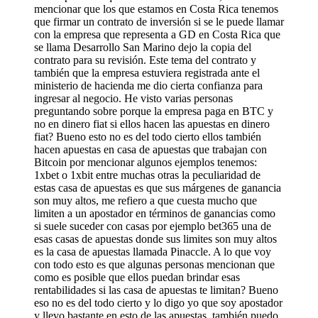
mencionar que los que estamos en Costa Rica tenemos
que firmar un contrato de inversión si se le puede llamar
con la empresa que representa a GD en Costa Rica que
se llama Desarrollo San Marino dejo la copia del
contrato para su revisión. Este tema del contrato y
también que la empresa estuviera registrada ante el
ministerio de hacienda me dio cierta confianza para
ingresar al negocio. He visto varias personas
preguntando sobre porque la empresa paga en BTC y
no en dinero fiat si ellos hacen las apuestas en dinero
fiat? Bueno esto no es del todo cierto ellos también
hacen apuestas en casa de apuestas que trabajan con
Bitcoin por mencionar algunos ejemplos tenemos:
1xbet o 1xbit entre muchas otras la peculiaridad de
estas casa de apuestas es que sus márgenes de ganancia
son muy altos, me refiero a que cuesta mucho que
limiten a un apostador en términos de ganancias como
si suele suceder con casas por ejemplo bet365 una de
esas casas de apuestas donde sus limites son muy altos
es la casa de apuestas llamada Pinaccle. A lo que voy
con todo esto es que algunas personas mencionan que
como es posible que ellos puedan brindar esas
rentabilidades si las casa de apuestas te limitan? Bueno
eso no es del todo cierto y lo digo yo que soy apostador
y llevo bastante en esto de las apuestas, también puedo