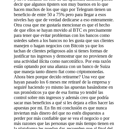
decir que algunos tipsters son muy buenos en lo que
hacen muchos de los que sigo por Telegram tienen un
beneficio de entre 50 a 75% pero para llegar a esos
niveles hay que de verdad dedicarse a eso enteramente.
Otra cosa que me gustaría mencionar es que el hecho
de que ellos se hayan movido al BTC es precisamente
para tener que evitar problemas con los bancos como
ustedes saben a los bancos no les gusta que sus clientes
manejen o hagan negocios con Bitcoin ya que los
tachan de clientes peligrosos aún si tienes formas de
justificar tus ingresos y demostrar que no provienen de
una actividad ilícita como narcotráfico. Por esta razón
están optando por una alianza con un banco de Suiza
que maneja tanto dinero fiat como criptomonedas.
Ahora bien porque decido retirarme? Una vez que
hayan pasado los 6 meses me retiraré de la empresa y
seguiré haciendo yo mismo las apuestas basándome en
sus pronósticos ya que de esa forma yo tendré las
control sobre mis ingresos y además creo que podría
sacar mas beneficios a qué si les dejara a ellos hacer las
apuestas por mi. En fin mi conclusión es que nunca
inviertan más dinero del que no estén dispuestos a
perder por más confiable que se vea el negocio o por
más razones que las personas que más tiempo tienen en
la plataforma les puedan dar, recuerden que al final del