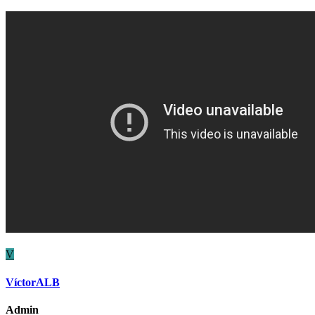
V
VíctorALB
Admin