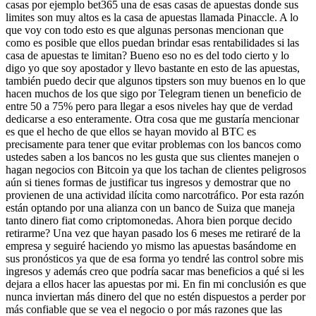
casas por ejemplo bet365 una de esas casas de apuestas donde sus
limites son muy altos es la casa de apuestas llamada Pinaccle. A lo
que voy con todo esto es que algunas personas mencionan que
como es posible que ellos puedan brindar esas rentabilidades si las
casa de apuestas te limitan? Bueno eso no es del todo cierto y lo
digo yo que soy apostador y llevo bastante en esto de las apuestas,
también puedo decir que algunos tipsters son muy buenos en lo que
hacen muchos de los que sigo por Telegram tienen un beneficio de
entre 50 a 75% pero para llegar a esos niveles hay que de verdad
dedicarse a eso enteramente. Otra cosa que me gustaría mencionar
es que el hecho de que ellos se hayan movido al BTC es
precisamente para tener que evitar problemas con los bancos como
ustedes saben a los bancos no les gusta que sus clientes manejen o
hagan negocios con Bitcoin ya que los tachan de clientes peligrosos
aún si tienes formas de justificar tus ingresos y demostrar que no
provienen de una actividad ilícita como narcotráfico. Por esta razón
están optando por una alianza con un banco de Suiza que maneja
tanto dinero fiat como criptomonedas. Ahora bien porque decido
retirarme? Una vez que hayan pasado los 6 meses me retiraré de la
empresa y seguiré haciendo yo mismo las apuestas basándome en
sus pronósticos ya que de esa forma yo tendré las control sobre mis
ingresos y además creo que podría sacar mas beneficios a qué si les
dejara a ellos hacer las apuestas por mi. En fin mi conclusión es que
nunca inviertan más dinero del que no estén dispuestos a perder por
más confiable que se vea el negocio o por más razones que las