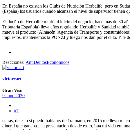
En España no existen los Clubs de Nutrición Herbalife, pero en Sudam
(España) los usuarios cuando alcanzan el nivel de supervisor tienen
El dueño de Herbalife murió al inicio del negocio, hace más de 30 añ
Tributaria Española) lleva años regulando Herbalife y Sanidad tamb
mueve el producto (Almacén, Agencia de Transporte y consumidore
impuestos, mantenemos la PONZI y luego nos dan por el culo. Y te doy
Reacciones:
AntiDelitosEconomicos
victorcart
Gran Visir
9 June 2020
#7
ostras, de esto si puedo hablaros de 1ra mano, en 2015 me llevo mi com
dineral que ganaba... la presentacion tios de exito, bua mi vida era u