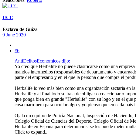
Reacciones:
Roberto
UCC
Esclavo de Guiza
9 June 2020
#6
AntiDelitosEconomicos dijo:
Yo creo que Herbalife no puede clasificarse como una empresa p
mandos intermedios (responsables de departamento y encargados 
parte del empresario y en el que la persona que compra el produc
Herbalife lo veo más bien como una organización sectaria en la
Herbalife y al final todo se trata de obligar o coaccionar o im
que ponga bien en grande "Herbalife" con su logo y en el que p
cosa marronera para ocultar algo y yo pienso que en cada país in
Ojala un equipo de Policía Nacional, Inspección de Haciendo, 
Colegio Oficial de Ciencias del Deporte, Colegio Oficial de Medi
Herbalife en España para determinar si se les puede meter multa
Click to expand...