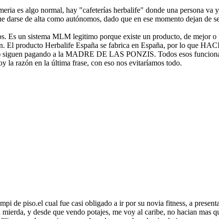
eria es algo normal, hay "cafeterías herbalife" donde una persona va 
 que darse de alta como autónomos, dado que en ese momento dejan de s
os. Es un sistema MLM legitimo porque existe un producto, de mejor o 
ién. El producto Herbalife España se fabrica en España, por lo que HA
s) siguen pagando a la MADRE DE LAS PONZIS. Todos esos funcionari
 la razón en la última frase, con eso nos evitaríamos todo.
pi de piso.el cual fue casi obligado a ir por su novia fitness, a prese
na mierda, y desde que vendo potajes, me voy al caribe, no hacian mas q