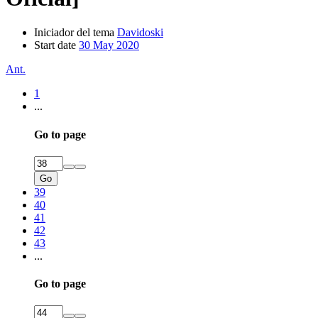
Iniciador del tema
Davidoski
Start date
30 May 2020
Ant.
1
...
Go to page
Go
39
40
41
42
43
...
Go to page