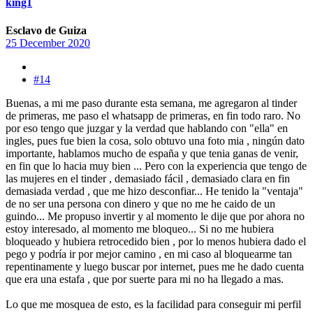
king1
Esclavo de Guiza
25 December 2020
#14
Buenas, a mi me paso durante esta semana, me agregaron al tinder
de primeras, me paso el whatsapp de primeras, en fin todo raro. No
por eso tengo que juzgar y la verdad que hablando con "ella" en
ingles, pues fue bien la cosa, solo obtuvo una foto mia , ningún dato
importante, hablamos mucho de españa y que tenia ganas de venir,
en fin que lo hacia muy bien ... Pero con la experiencia que tengo de
las mujeres en el tinder , demasiado fácil , demasiado clara en fin
demasiada verdad , que me hizo desconfiar... He tenido la "ventaja"
de no ser una persona con dinero y que no me he caido de un
guindo... Me propuso invertir y al momento le dije que por ahora no
estoy interesado, al momento me bloqueo... Si no me hubiera
bloqueado y hubiera retrocedido bien , por lo menos hubiera dado el
pego y podría ir por mejor camino , en mi caso al bloquearme tan
repentinamente y luego buscar por internet, pues me he dado cuenta
que era una estafa , que por suerte para mi no ha llegado a mas.
Lo que me mosquea de esto, es la facilidad para conseguir mi perfil