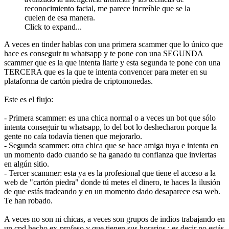
reconocimiento facial, me parece increíble que se la
cuelen de esa manera.
Click to expand...
A veces en tinder hablas con una primera scammer que lo único que
hace es conseguir tu whatsapp y te pone con una SEGUNDA
scammer que es la que intenta liarte y esta segunda te pone con una
TERCERA que es la que te intenta convencer para meter en su
plataforma de cartón piedra de criptomonedas.
Este es el flujo:
- Primera scammer: es una chica normal o a veces un bot que sólo
intenta conseguir tu whatsapp, lo del bot lo deshecharon porque la
gente no caía todavía tienen que mejorarlo.
- Segunda scammer: otra chica que se hace amiga tuya e intenta en
un momento dado cuando se ha ganado tu confianza que inviertas
en algún sitio.
- Tercer scammer: esta ya es la profesional que tiene el acceso a la
web de "cartón piedra" donde tú metes el dinero, te haces la ilusión
de que estás tradeando y en un momento dado desaparece esa web.
Te han robado.
A veces no son ni chicas, a veces son grupos de indios trabajando en
un cpd hecho ex-profeso y que tienen sus horarios : es decir no estás