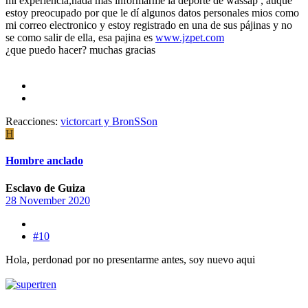
mi experiencia,nada mas informarme la deporté de wassap , auque
estoy preocupado por que le dí algunos datos personales mios como
mi correo electronico y estoy registrado en una de sus pájinas y no
se como salir de ella, esa pajina es
www.jzpet.com
¿que puedo hacer? muchas gracias
Reacciones:
victorcart
y
BronSSon
H
Hombre anclado
Esclavo de Guiza
28 November 2020
#10
Hola, perdonad por no presentarme antes, soy nuevo aqui