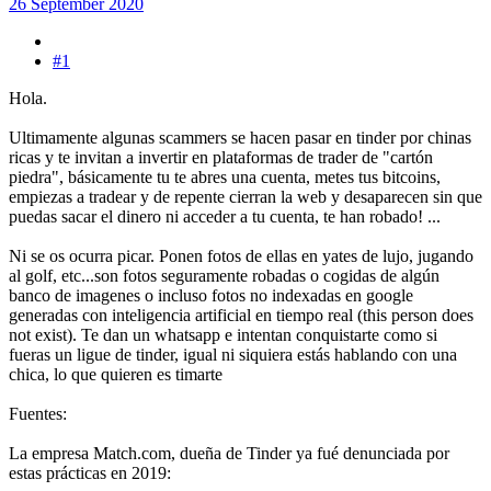
26 September 2020
#1
Hola.
Ultimamente algunas scammers se hacen pasar en tinder por chinas
ricas y te invitan a invertir en plataformas de trader de "cartón
piedra", básicamente tu te abres una cuenta, metes tus bitcoins,
empiezas a tradear y de repente cierran la web y desaparecen sin que
puedas sacar el dinero ni acceder a tu cuenta, te han robado! ...
Ni se os ocurra picar. Ponen fotos de ellas en yates de lujo, jugando
al golf, etc...son fotos seguramente robadas o cogidas de algún
banco de imagenes o incluso fotos no indexadas en google
generadas con inteligencia artificial en tiempo real (this person does
not exist). Te dan un whatsapp e intentan conquistarte como si
fueras un ligue de tinder, igual ni siquiera estás hablando con una
chica, lo que quieren es timarte
Fuentes:
La empresa Match.com, dueña de Tinder ya fué denunciada por
estas prácticas en 2019: