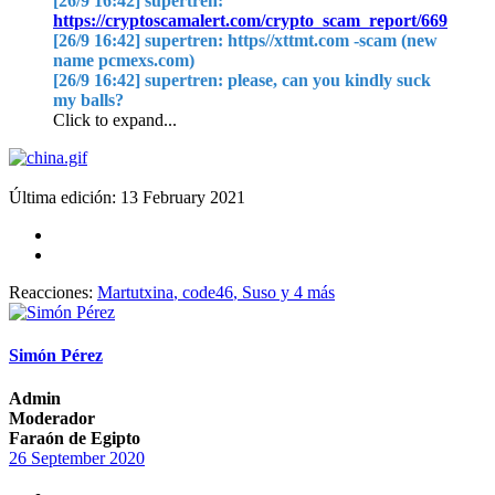
[26/9 16:42] supertren:
https://cryptoscamalert.com/crypto_scam_report/669
[26/9 16:42] supertren: https//xttmt.com -scam (new
name pcmexs.com)
[26/9 16:42] supertren: please, can you kindly suck
my balls?
Click to expand...
Última edición:
13 February 2021
Reacciones:
Martutxina
,
code46
,
Suso
y 4 más
Simón Pérez
Admin
Moderador
Faraón de Egipto
26 September 2020