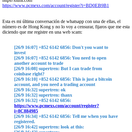
https//xttmt.com
https://www.pcmexs.com/account/register?i=BD0EB9B1
Esta es mi última conversación de whatsapp con una de ellas, el
número es de Hong Kong y no lo voy a censurar, fijaros que me esta
diciendo que me registre en una web scam:
[26/9 16:07] +852 6142 6856: Don't you want to
invest
[26/9 16:07] +852 6142 6856: You need to open
another account to trade
[26/9 16:08] supertren: But I can trade from
coinbase right?
[26/9 16:10] +852 6142 6856: This is just a bitcoin
account, and you need a trading account
[26/9 16:32] supertren: ok
[26/9 16:32] supertren: thanx
[26/9 16:32] +852 6142 6856:
https://www.pcmexs.com/account/register?
i=8C884985
[26/9 16:34] +852 6142 6856: Tell me when you have
registered.
[26/9 16:42] supertren: look at this: