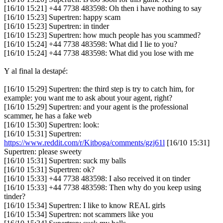
[16/10 15:21] +44 7738 483598: Oh then i have nothing to say
[16/10 15:23] Supertren: happy scam
[16/10 15:23] Supertren: in tinder
[16/10 15:23] Supertren: how much people has you scammed?
[16/10 15:24] +44 7738 483598: What did I lie to you?
[16/10 15:24] +44 7738 483598: What did you lose with me
Y al final la destapé:
[16/10 15:29] Supertren: the third step is try to catch him, for
example: you want me to ask about your agent, right?
[16/10 15:29] Supertren: and your agent is the professional
scammer, he has a fake web
[16/10 15:30] Supertren: look:
[16/10 15:31] Supertren:
https://www.reddit.com/r/Kitboga/comments/gzj61l
[16/10 15:31]
Supertren: please sweety
[16/10 15:31] Supertren: suck my balls
[16/10 15:31] Supertren: ok?
[16/10 15:33] +44 7738 483598: I also received it on tinder
[16/10 15:33] +44 7738 483598: Then why do you keep using
tinder?
[16/10 15:34] Supertren: I like to know REAL girls
[16/10 15:34] Supertren: not scammers like you