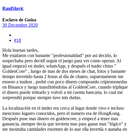
RaulSlavic
Esclavo de Guiza
30 December 2020
#18
Hola buenas tardes,
Me estafaron con bastante "profesionalidad" por asi decirlo, lo
sospechaba pero decidí seguir el juego para ver como operan. Al
igual empezó en tinder, whatsApp, y después el trader chino "
GoldenCore" , luego de mas de dos meses de chat, fotos y bastante
tiempo invertido hasta 2 horas al día de chateo, supuestamente me
enseno a tradear , probé con poco dinero comprando criptomonedas
en Binance y luego transfiriéndolas al GoldenCore, cuando triplique
el dinero puede retirarlo y volvió a mi cuenta bancaria, lo cual me
sorprendió porque siempre tuve mis dudas.
La localización en el tinder era cerca al lugar donde vivo e incluso
menciono lugares conocidos, pero el numero era de HongKong,
Después puse mas dinero en goldencore, y empecé a tener mas
ganancia, siempre decía que invierta mas para ganar mas "lógico" y
me mostraba cantidades enormes de lo que ella invertía y ganaba en