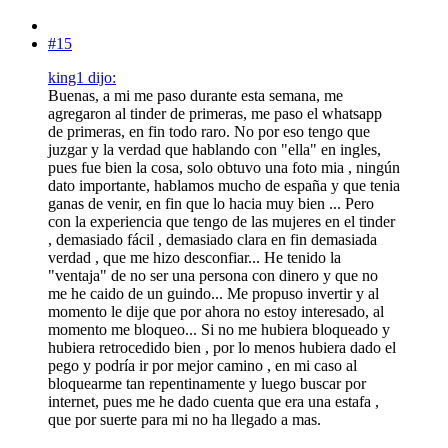
#15
king1 dijo:
Buenas, a mi me paso durante esta semana, me
agregaron al tinder de primeras, me paso el whatsapp
de primeras, en fin todo raro. No por eso tengo que
juzgar y la verdad que hablando con "ella" en ingles,
pues fue bien la cosa, solo obtuvo una foto mia , ningún
dato importante, hablamos mucho de españa y que tenia
ganas de venir, en fin que lo hacia muy bien ... Pero
con la experiencia que tengo de las mujeres en el tinder
, demasiado fácil , demasiado clara en fin demasiada
verdad , que me hizo desconfiar... He tenido la
"ventaja" de no ser una persona con dinero y que no
me he caido de un guindo... Me propuso invertir y al
momento le dije que por ahora no estoy interesado, al
momento me bloqueo... Si no me hubiera bloqueado y
hubiera retrocedido bien , por lo menos hubiera dado el
pego y podría ir por mejor camino , en mi caso al
bloquearme tan repentinamente y luego buscar por
internet, pues me he dado cuenta que era una estafa ,
que por suerte para mi no ha llegado a mas.