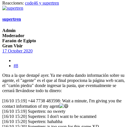
Reacciones:
code46
y
supertren
supertren
Admin
Moderador
Faraón de Egipto
Gran Visir
17 October 2020
#8
Otra a la que destapé ayer. Ya me estaba dando información sobre su
agente, el "agente" es el que al final propociona la página web scam,
el "cartón piedra" donde ingresar la pasta, que eventualmente se
cerrará llevándose todo tu dinero:
[16/10 15:19] +44 7738 483598: Wait a minute, I'm giving you the
contact information of my agent
[16/10 15:19] Supertren: no sweety
[16/10 15:20] Supertren: I don't want to be scammed
[16/10 15:20] Supertren: hahahha
[16/10 15:20] Supertren: is too soon for this game XD