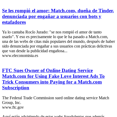
Se les rompió el amor: Match.com, dueña de Tinder,
denunciada por engañar a usuarios con bots y
estafadores
Ya lo cantaba Rocío Jurado: "se nos rompió el amor de tanto
usarlo". Y eso es precisamente lo que le ha pasado a Match.com,
una de las webs de citas más populares del mundo, después de haber
sido denunciada por engañar a sus usuarios con prácticas delictivas
que van desde la publicidad engañosa...
www.eleconomista.es
FTC Sues Owner of Online Dating Service
Match.com for Using Fake Love Interest Ads To
Trick Consumers into Paying for a Match.com
Subscription
The Federal Trade Commission sued online dating service Match
Group, Inc.
www.ftc.gov
Aquí están advirtiendo de estas webs fraudulentas que además