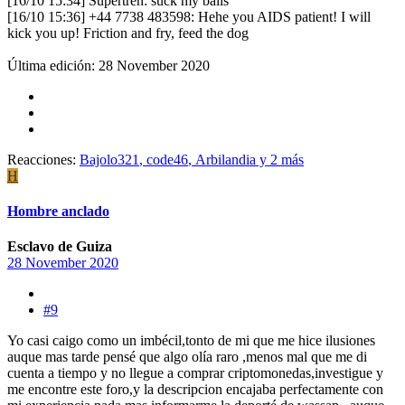
[16/10 15:34] Supertren: suck my balls
[16/10 15:36] +44 7738 483598: Hehe you AIDS patient! I will
kick you up! Friction and fry, feed the dog
Última edición:
28 November 2020
Reacciones:
Bajolo321
,
code46
,
Arbilandia
y 2 más
H
Hombre anclado
Esclavo de Guiza
28 November 2020
#9
Yo casi caigo como un imbécil,tonto de mi que me hice ilusiones
auque mas tarde pensé que algo olía raro ,menos mal que me di
cuenta a tiempo y no llegue a comprar criptomonedas,investigue y
me encontre este foro,y la descripcion encajaba perfectamente con